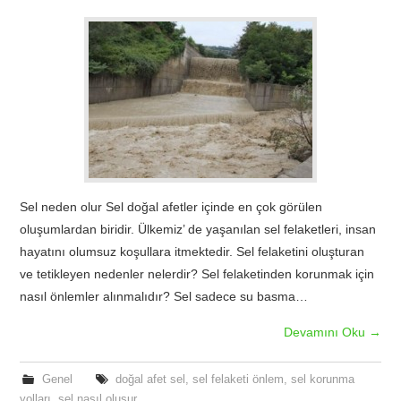
TATIL
BIYOLOJI
TÜRKÇE
REHBERLIK
Sel neden olur Sel doğal afetler içinde en çok görülen
oluşumlardan biridir. Ülkemiz’ de yaşanılan sel felaketleri, insan
hayatını olumsuz koşullara itmektedir. Sel felaketini oluşturan
ve tetikleyen nedenler nelerdir? Sel felaketinden korunmak için
nasıl önlemler alınmalıdır? Sel sadece su basma…
Devamını Oku
→
Genel
doğal afet sel
,
sel felaketi önlem
,
sel korunma
yolları
,
sel nasıl oluşur