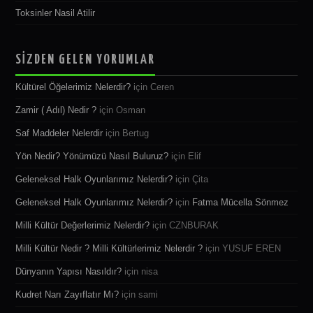
Toksinler Nasil Atilir
SİZDEN GELEN YORUMLAR
Kültürel Öğelerimiz Nelerdir?
için
Ceren
Zamir ( Adıl) Nedir ?
için
Osman
Saf Maddeler Nelerdir
için
Bertug
Yön Nedir? Yönümüzü Nasıl Buluruz?
için
Elif
Geleneksel Halk Oyunlarımız Nelerdir?
için
Çita
Geleneksel Halk Oyunlarımız Nelerdir?
için
Fatma Mücella Sönmez
Milli Kültür Değerlerimiz Nelerdir?
için
CZNBURAK
Milli Kültür Nedir ? Milli Kültürlerimiz Nelerdir ?
için
YUSUF EREN
Dünyanın Yapısı Nasıldır?
için
nisa
Kudret Narı Zayıflatır Mı?
için
sami