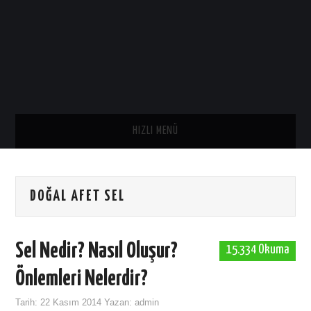
HIZLI MENÜ
ANA SAYFA
DOĞAL AFET SEL
SAĞLIK
GENEL
Sel Nedir? Nasıl Oluşur?
15.334 Okuma
TARIH
Önlemleri Nelerdir?
Tarih:
22 Kasım 2014
Yazan:
admin
ASTROLOJI