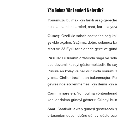
Yön Bulma Yöntemleri Nelerdir?
Yönümüzü bulmak için farklı araç-gereçle
pusula, cami minareleri, saat, karınca yuval
Güneş
: Özellikle sabah saatlerine sağ 
şekilde açalım. Sağımız doğu, solumuz bat
Mart ve 23 Eylül tarihlerinde gece ve günd
Pusula
: Pusulanın ortasında sağa ve sola
ucu devamlı kuzeyi göstermektedir. Bu say
Pusula en kolay ve her durumda yönümüzü
yılında Çinliler tarafından bulunmuştur. P
çevresinde etkilenmemesi için demir için
Cami minareleri
: Yön bulma yöntemlerinde
kapılar daima güneyi gösterir. Güneyi bul
Saat
: Saatimizi akrep güneşi gösterecek ş
ortasından geçen doğru güneyi gösterecek