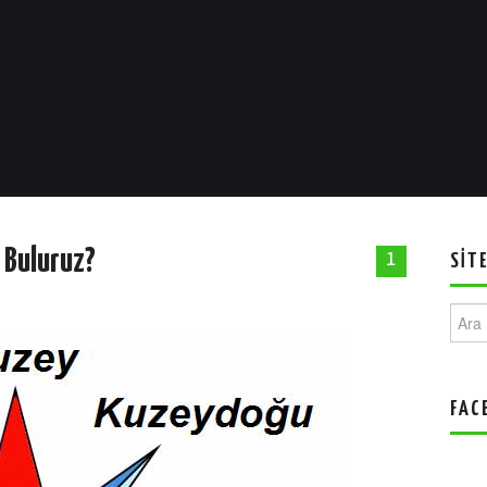
 Buluruz?
1
SIT
Ara:
FAC