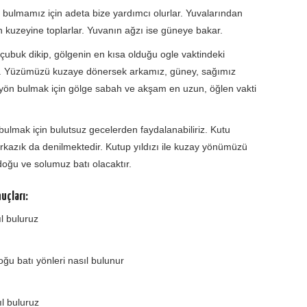
bulmamız için adeta bize yardımcı olurlar. Yuvalarından
n kuzeyine toplarlar. Yuvanın ağzı ise güneye bakar.
ubuk dikip, gölgenin en kısa olduğu ogle vaktindeki
riz. Yüzümüzü kuzaye dönersek arkamız, güney, sağımız
 yön bulmak için gölge sabah ve akşam en uzun, öğlen vakti
bulmak için bulutsuz gecelerden faydalanabiliriz. Kutu
irkazık da denilmektedir. Kutup yıldızı ile kuzay yönümüzü
oğu ve solumuz batı olacaktır.
uçları:
l buluruz
ğu batı yönleri nasıl bulunur
ıl buluruz