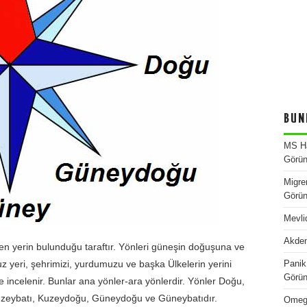
BUN
MS Ha
Görün
Migre
Görün
Mevli
Akden
 yerin bulunduğu taraftır. Yönleri güneşin doğuşuna ve
uz yeri, şehrimizi, yurdumuzu ve başka Ülkelerin yerini
Panik 
Görün
de incelenir. Bunlar ana yönler-ara yönlerdir. Yönler Doğu,
Kuzeybatı, Kuzeydoğu, Güneydoğu ve Güneybatıdır.
Omega