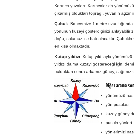
Karınca yuvaları: Karıncalar da yönümüzü 
çıkarmış oldukları toprağı, yuvanın ağzını
Çubuk
: Bahçemize 1 metre uzunluğunda ç
yönünün kuzeyi gösterdiğinizi anlayabili
doğu, solumuz ise batı olacaktır. Çubukla
en kısa olmaktadır.
Kutup yıldızı
: Kutup yıldızıyla yönümüzü 
yıldızı daima kuzayi göstereceği için, dem
bulduktan sonra arkamız güney, sağımız d
Diğer arama son
yönümüzü nası
yön pusulası
kuzey güney do
pusula yönleri
yönlerimizi nas