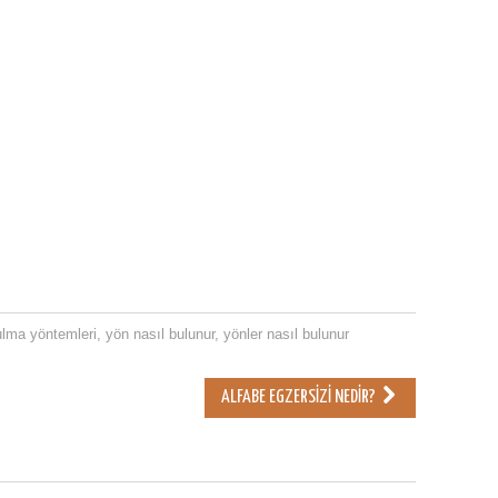
ulma yöntemleri
,
yön nasıl bulunur
,
yönler nasıl bulunur
ALFABE EGZERSIZI NEDIR?