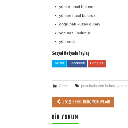
yönler nasıl bulunur
yönleri nasıl buluruz
doğu batı kuzey güney
yön nasıl bulunur
yön nedir
Sosyal Medyada Paylaş
Twitter
Facebook
Google+
Genel
pusulayla yön bulma
,
yön b
2015 GENEL BURÇ YORUMLARI
Post navigation
BIR YORUM