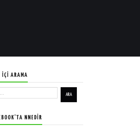
E İÇI ARAMA
EBOOK’TA NNEDIR