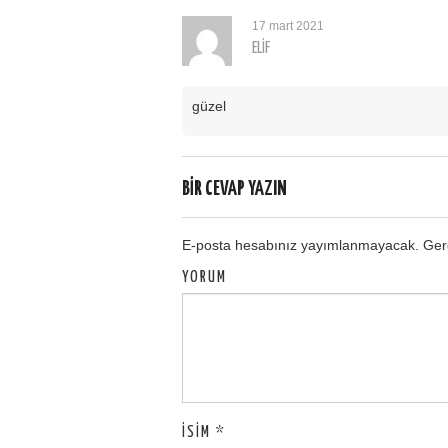
17 mart 2021
ELIF
güzel
BIR CEVAP YAZIN
E-posta hesabınız yayımlanmayacak.
Gere
YORUM
İSIM
*