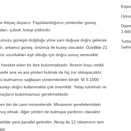
Kript
Uykus
re ihtiyaç duyarız. Faydalandığımız yöntemler güneş,
Depres
arı, çubuk, kutup yıldızıdır.
3.468
kolumuzu güneşin doğduğu yöne yani doğuya doğru gelecek
Yurtt
ı, arkamız güneş, önümüz ile kuzey olacaktır. Özellikle 21
Gelme
üz uzunlukları eşit olduğu için doğru sonuç verecektir.
 hareket eden bir ibre bulunmaktadır. İbrenin koyu renkli
ede ana ve ara yönleri bulmak da hiç zor olmayacaktır.
 bulmamızı sağlayan yöntemlerden biridir. M.S 1000
usulayı doğru kullanmakta çok önemlidir. Yatay tutulmalı ve
 araçların bulunmaması gerekmektedir.
n biri de cami minareleridir. Minarenin şerefelerindeki
muş olmak, diğer yönleri de bulmaya yardımcı olacaktır.
ekilde yere parallel getirelim. Akrep ile 12 rakamının tam
tir.