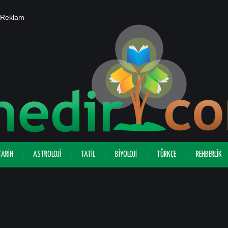
Reklam
TARIH
ASTROLOJI
TATIL
BIYOLOJI
TÜRKÇE
REHBERLIK