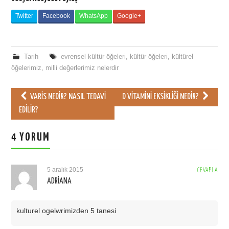
Twitter
Facebook
WhatsApp
Google+
Tarih
evrensel kültür öğeleri
,
kültür öğeleri
,
kültürel
öğelerimiz
,
milli değerlerimiz nelerdir
VARIS NEDIR? NASIL TEDAVI
D VITAMINI EKSIKLIĞI NEDIR?
Post navigation
EDILIR?
4 YORUM
5 aralık 2015
CEVAPLA
ADRIANA
kulturel ogelwrimizden 5 tanesi