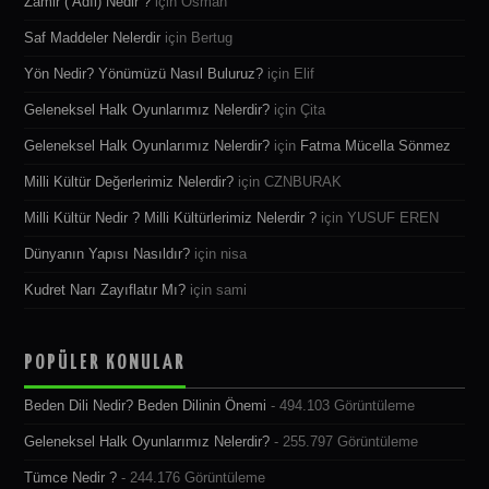
Zamir ( Adıl) Nedir ?
için
Osman
Saf Maddeler Nelerdir
için
Bertug
Yön Nedir? Yönümüzü Nasıl Buluruz?
için
Elif
Geleneksel Halk Oyunlarımız Nelerdir?
için
Çita
Geleneksel Halk Oyunlarımız Nelerdir?
için
Fatma Mücella Sönmez
Milli Kültür Değerlerimiz Nelerdir?
için
CZNBURAK
Milli Kültür Nedir ? Milli Kültürlerimiz Nelerdir ?
için
YUSUF EREN
Dünyanın Yapısı Nasıldır?
için
nisa
Kudret Narı Zayıflatır Mı?
için
sami
POPÜLER KONULAR
Beden Dili Nedir? Beden Dilinin Önemi
- 494.103 Görüntüleme
Geleneksel Halk Oyunlarımız Nelerdir?
- 255.797 Görüntüleme
Tümce Nedir ?
- 244.176 Görüntüleme