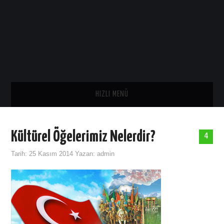
HIZLI MENÜ
ANA SAYFA
Kültürel Öğelerimiz Nelerdir?
4
SAĞLIK
Tarih:
25 Kasım 2014
Yazan:
admin
GENEL
TARIH
ASTROLOJI