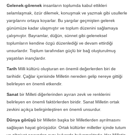
Gelenek-görenek
insanların toplumda kabul ettikleri
selamlaşmak, özür dilemek, konuşmak ve yazmak gibi usullerle
yargılarını ortaya koyarlar. Bu yargılar geçmişten gelerek
günümüze kadar ulaşmıştır ve toplum düzenini sağlamaya
çalışmıştır. Bayramlar, düğün, sünnet gibi geleneksel
toplumların kendine özgü düzenlediği ve devam ettirdiği
unsurlardır. Toplum tarafından güçlü bir bağ oluşturulmuş
yaşatılan inançlardır.
Tarih
Milli kültürü oluşturan en önemli değerlerden biri de
tarihidir. Çağlar içerisinde Milletin nereden gelip nereye gittiği
belirleyen en önemli etkendir.
Sanat
bir Milleti diğerlerinden ayıran zevk ve renklerini
belirleyen en önemli faktörlerden biridir. Sanat Milletin ortak
zevkini açıkça belirginleştiren en önemli unsurdur.
Dünya görüşü
bir Milletin başka bir Milletlerden ayrılmasını
sağlayan hayat görüşüdür. Ortak kültürler milletler içinde tutum
ve zihniyet açısından aynı kulvarda bulunmaktadır. Her Milletin