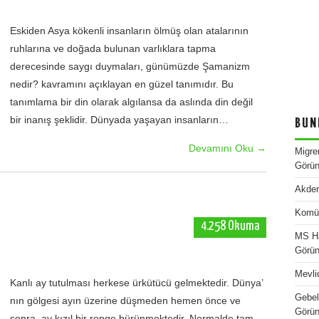
Eskiden Asya kökenli insanların ölmüş olan atalarının
ruhlarına ve doğada bulunan varlıklara tapma
derecesinde saygı duymaları, günümüzde Şamanizm
nedir? kavramını açıklayan en güzel tanımıdır. Bu
tanımlama bir din olarak algılansa da aslında din değil
bir inanış şeklidir. Dünyada yaşayan insanların…
BUN
Devamını Oku
→
Migre
Görün
Akden
Komü
4.258 Okuma
MS Ha
Görün
Mevli
Kanlı ay tutulması herkese ürkütücü gelmektedir. Dünya’
Gebel
nın gölgesi ayın üzerine düşmeden hemen önce ve
Görün
sonra, ay kızıl bir renge bürünmektedir. Normalde tam