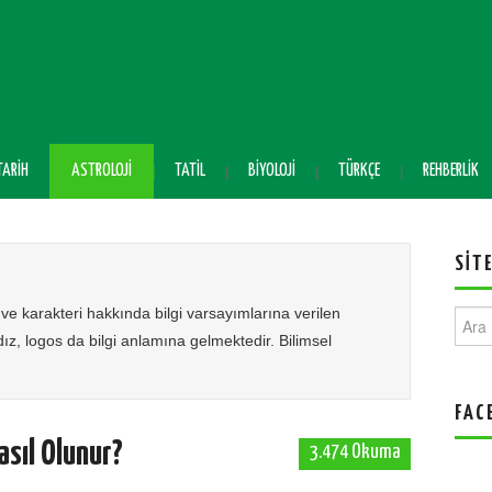
TARIH
ASTROLOJI
TATIL
BIYOLOJI
TÜRKÇE
REHBERLIK
SIT
ve karakteri hakkında bilgi varsayımlarına verilen
Ara:
ldız, logos da bilgi anlamına gelmektedir. Bilimsel
FAC
sıl Olunur?
3.474 Okuma