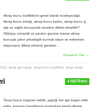
Akrep burcu özelliklerini genel olarak inceleyeceğiz.
Akrep burcu erkeği, akrep burcu kadını, akrep burcu iş,
aşk ve sağlık konusunda nerelere dikkat etmelidir?
Oldukça romantik ve yaratıcı gücüne inanan akrep
burcuyla yakın arkadaşlık kurmak istiyor ve evlenmek
istiyorsanız dikkat etmeniz gereken…
Devamını Oku
→
 2015
,
akrep aşk hayatı
,
akrep burcu özellikleri
,
akrep erkeği
eri
4.099 Okuma
Terazi burcu özgüven sahibi, yaptığı her işte başarı elde
eden, kısacası hayatlarının kontrolünü kendi ellerine