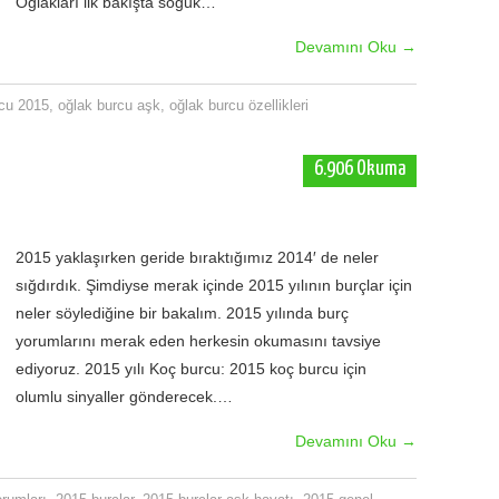
Oğlakları ilk bakışta soğuk…
Devamını Oku
→
rcu 2015
,
oğlak burcu aşk
,
oğlak burcu özellikleri
6.906 Okuma
2015 yaklaşırken geride bıraktığımız 2014′ de neler
sığdırdık. Şimdiyse merak içinde 2015 yılının burçlar için
neler söylediğine bir bakalım. 2015 yılında burç
yorumlarını merak eden herkesin okumasını tavsiye
ediyoruz. 2015 yılı Koç burcu: 2015 koç burcu için
olumlu sinyaller gönderecek.…
Devamını Oku
→