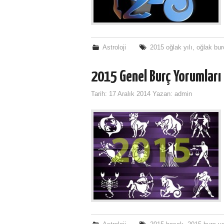
Astroloji
2015 oğlak yılı
,
oğlak bu
2015 Genel Burç Yorumları
Tarih:
17 Aralık 2014
Yazan:
admin