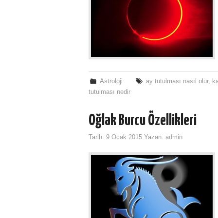
Astroloji
ay tutulması nasıl olur
,
ka
tutulması nedir
Oğlak Burcu Özellikleri
Tarih:
9 Ocak 2015
Yazan:
admin