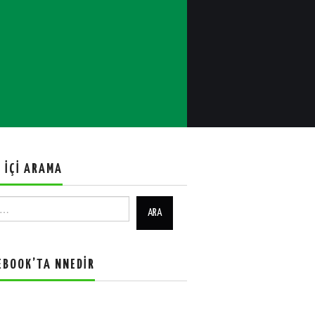
E İÇI ARAMA
EBOOK’TA NNEDIR