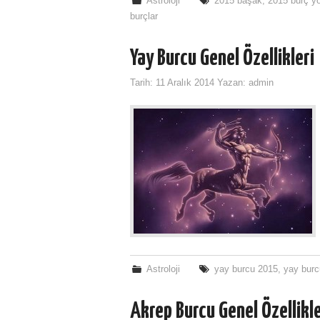
Astroloji
2015 başak
,
2015 burç yo
burçlar
Yay Burcu Genel Özellikleri
Tarih:
11 Aralık 2014
Yazan:
admin
Astroloji
yay burcu 2015
,
yay burc
Akrep Burcu Genel Özellikle