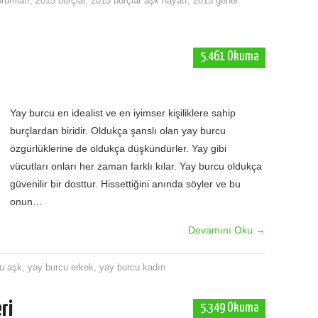
rumları
,
2015 burçlar
,
2015 burçlar aşk hayatı
,
2015 genel
5.461 Okuma
Yay burcu en idealist ve en iyimser kişiliklere sahip
burçlardan biridir. Oldukça şanslı olan yay burcu
özgürlüklerine de oldukça düşkündürler. Yay gibi
vücutları onları her zaman farklı kılar. Yay burcu oldukça
güvenilir bir dosttur. Hissettiğini anında söyler ve bu
onun…
Devamını Oku
→
u aşk
,
yay burcu erkek
,
yay burcu kadın
ri
5.349 Okuma