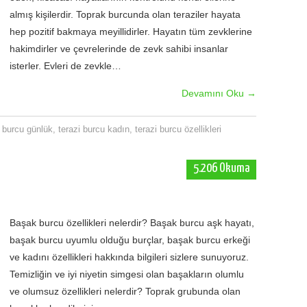
almış kişilerdir. Toprak burcunda olan teraziler hayata
hep pozitif bakmaya meyillidirler. Hayatın tüm zevklerine
hakimdirler ve çevrelerinde de zevk sahibi insanlar
isterler. Evleri de zevkle…
Devamını Oku
→
i burcu günlük
,
terazi burcu kadın
,
terazi burcu özellikleri
5.206 Okuma
Başak burcu özellikleri nelerdir? Başak burcu aşk hayatı,
başak burcu uyumlu olduğu burçlar, başak burcu erkeği
ve kadını özellikleri hakkında bilgileri sizlere sunuyoruz.
Temizliğin ve iyi niyetin simgesi olan başakların olumlu
ve olumsuz özellikleri nelerdir? Toprak grubunda olan