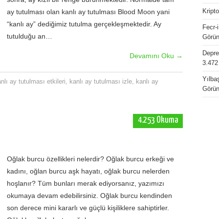
ay tutulması olan kanlı ay tutulması Blood Moon yani
Kript
“kanlı ay” dediğimiz tutulma gerçekleşmektedir. Ay
Fecr-i
tutulduğu an…
Görün
Depres
Devamını Oku
→
3.472
Yılbaş
nlı ay tutulması etkileri
,
kanlı ay tutulması izle
,
kanlı ay
Görün
4.253 Okuma
Oğlak burcu özellikleri nelerdir? Oğlak burcu erkeği ve
kadını, oğlan burcu aşk hayatı, oğlak burcu nelerden
hoşlanır? Tüm bunları merak ediyorsanız, yazımızı
okumaya devam edebilirsiniz. Oğlak burcu kendinden
son derece mini kararlı ve güçlü kişiliklere sahiptirler.