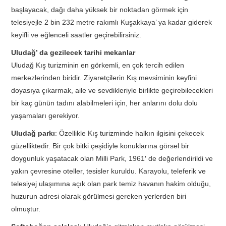
başlayacak, dağı daha yüksek bir noktadan görmek için
telesiyejle 2 bin 232 metre rakımlı Kuşakkaya’ ya kadar giderek
keyifli ve eğlenceli saatler geçirebilirsiniz.
Uludağ’ da gezilecek tarihi mekanlar
Uludağ Kış turizminin en görkemli, en çok tercih edilen
merkezlerinden biridir. Ziyaretçilerin Kış mevsiminin keyfini
doyasıya çıkarmak, aile ve sevdikleriyle birlikte geçirebilecekleri
bir kaç günün tadını alabilmeleri için, her anlarını dolu dolu
yaşamaları gerekiyor.
Uludağ parkı
: Özellikle Kış turizminde halkın ilgisini çekecek
güzelliktedir. Bir çok bitki çeşidiyle konuklarına görsel bir
doygunluk yaşatacak olan Milli Park, 1961′ de değerlendirildi ve
yakın çevresine oteller, tesisler kuruldu. Karayolu, teleferik ve
telesiyej ulaşımına açık olan park temiz havanın hakim olduğu,
huzurun adresi olarak görülmesi gereken yerlerden biri
olmuştur.