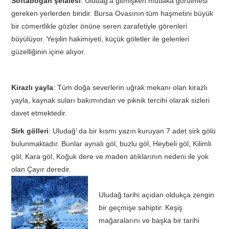
Softaboğan şelalesi
: Uludağ’a gitmişken mutlaka görülmesi
gereken yerlerden biridir. Bursa Ovasının tüm haşmetini büyük
bir cömertlikle gözler önüne seren zarafetiyle görenleri
büyülüyor. Yeşilin hakimiyeti, küçük göletler ile gelenleri
güzelliğinin içine alıyor.
Kirazlı yayla
: Tüm doğa severlerin uğrak mekanı olan kirazlı
yayla, kaynak suları bakımından ve piknik tercihi olarak sizleri
davet etmektedir.
Sirk gölleri
: Uludağ’ da bir kısmı yazın kuruyan 7 adet sirk gölü
bulunmaktadır. Bunlar aynalı göl, buzlu göl, Heybeli göl, Kilimli
göl, Kara göl, Koğuk dere ve maden atıklarının nedeni ile yok
olan Çayır deredir.
Uludağ tarihi açıdan oldukça zengin
bir geçmişe sahiptir. Keşiş
mağaralarını ve başka bir tarihi