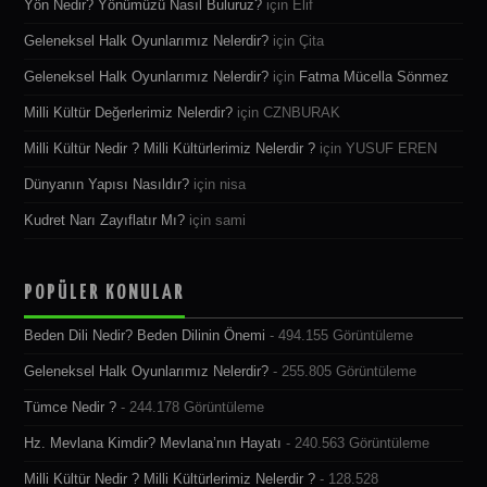
Yön Nedir? Yönümüzü Nasıl Buluruz?
için
Elif
Geleneksel Halk Oyunlarımız Nelerdir?
için
Çita
Geleneksel Halk Oyunlarımız Nelerdir?
için
Fatma Mücella Sönmez
Milli Kültür Değerlerimiz Nelerdir?
için
CZNBURAK
Milli Kültür Nedir ? Milli Kültürlerimiz Nelerdir ?
için
YUSUF EREN
Dünyanın Yapısı Nasıldır?
için
nisa
Kudret Narı Zayıflatır Mı?
için
sami
POPÜLER KONULAR
Beden Dili Nedir? Beden Dilinin Önemi
- 494.155 Görüntüleme
Geleneksel Halk Oyunlarımız Nelerdir?
- 255.805 Görüntüleme
Tümce Nedir ?
- 244.178 Görüntüleme
Hz. Mevlana Kimdir? Mevlana’nın Hayatı
- 240.563 Görüntüleme
Milli Kültür Nedir ? Milli Kültürlerimiz Nelerdir ?
- 128.528