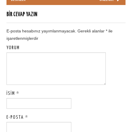
Post navigation
BIR CEVAP YAZIN
E-posta hesabınız yayımlanmayacak.
Gerekli alanlar
*
ile
işaretlenmişlerdir
YORUM
İSIM
*
E-POSTA
*