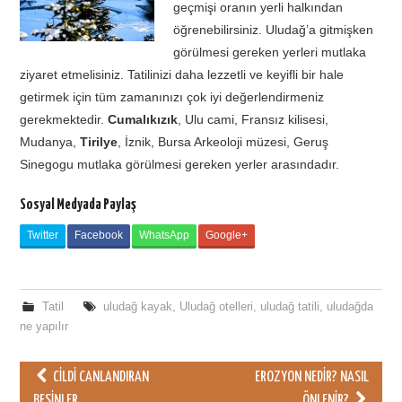
geçmişi oranın yerli halkından
öğrenebilirsiniz. Uludağ’a gitmişken
görülmesi gereken yerleri mutlaka
ziyaret etmelisiniz. Tatilinizi daha lezzetli ve keyifli bir hale
getirmek için tüm zamanınızı çok iyi değerlendirmeniz
gerekmektedir.
Cumalıkızık
, Ulu cami, Fransız kilisesi,
Mudanya,
Tirilye
, İznik, Bursa Arkeoloji müzesi, Geruş
Sinegogu mutlaka görülmesi gereken yerler arasındadır.
Sosyal Medyada Paylaş
Twitter
Facebook
WhatsApp
Google+
Tatil
uludağ kayak
,
Uludağ otelleri
,
uludağ tatili
,
uludağda
ne yapılır
CILDI CANLANDIRAN
EROZYON NEDIR? NASIL
BESINLER
ÖNLENIR?