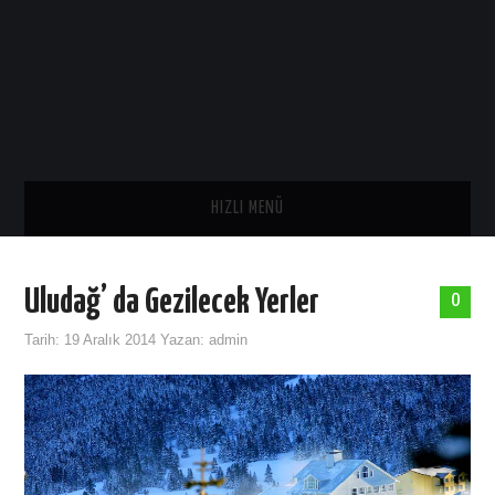
HIZLI MENÜ
ANA SAYFA
Uludağ’ da Gezilecek Yerler
0
SAĞLIK
Tarih:
19 Aralık 2014
Yazan:
admin
GENEL
TARIH
ASTROLOJI