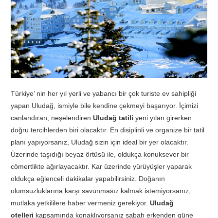
TATIL
BIYOLOJI
TÜRKÇE
Türkiye’ nin her yıl yerli ve yabancı bir çok turiste ev sahipliği
REHBERLIK
yapan Uludağ, ismiyle bile kendine çekmeyi başarıyor. İçimizi
canlandıran, neşelendiren
Uludağ tatili
yeni yılan girerken
doğru tercihlerden biri olacaktır. En disiplinli ve organize bir tatil
planı yapıyorsanız, Uludağ sizin için ideal bir yer olacaktır.
Üzerinde taşıdığı beyaz örtüsü ile, oldukça konuksever bir
cömertlikte ağırlayacaktır. Kar üzerinde yürüyüşler yaparak
oldukça eğlenceli dakikalar yapabilirsiniz. Doğanın
olumsuzluklarına karşı savunmasız kalmak istemiyorsanız,
mutlaka yetkililere haber vermeniz gerekiyor.
Uludağ
otelleri
kapsamında konaklıyorsanız sabah erkenden güne