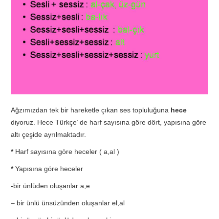
TATIL
BIYOLOJI
TÜRKÇE
REHBERLIK
Ağzımızdan tek bir hareketle çıkan ses topluluğuna
hece
diyoruz. Hece Türkçe’ de harf sayısına göre dört, yapısına göre
altı çeşide ayrılmaktadır.
*
Harf sayısına göre heceler ( a,al )
*
Yapısına göre heceler
-bir ünlüden oluşanlar a,e
– bir ünlü ünsüzünden oluşanlar el,al