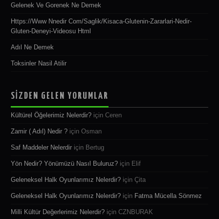
Gelenek Ve Gorenek Ne Demek
Https://www Nnedir Com/saglik/kisaca-Glutenin-Zararlari-Nedir-
Gluten-Deneyi-Videosu Html
Adıl Ne Demek
Toksinler Nasil Atilir
SİZDEN GELEN YORUMLAR
Kültürel Öğelerimiz Nelerdir?
için
Ceren
Zamir ( Adıl) Nedir ?
için
Osman
Saf Maddeler Nelerdir
için
Bertug
Yön Nedir? Yönümüzü Nasıl Buluruz?
için
Elif
Geleneksel Halk Oyunlarımız Nelerdir?
için
Çita
Geleneksel Halk Oyunlarımız Nelerdir?
için
Fatma Mücella Sönmez
Milli Kültür Değerlerimiz Nelerdir?
için
CZNBURAK