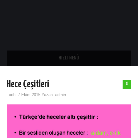
HIZLI MENÜ
ANA SAYFA
Hece Çeşitleri
0
SAĞLIK
Tarih:
7 Ekim 2015
Yazan:
admin
GENEL
TARIH
ASTROLOJI