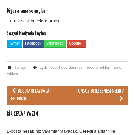
Diğer arama sonuçları:
tek sesli hecelere örnek
Sosyal Medyada Paylaş
Twitter
Facebook
WhatsApp
Google+
Türkçe
açık hece
,
hece düşmesi
,
hece örnekleri
,
hece
tablosu
BUĞDAYIN FAYDALARI
ÜNSÜZ BENZEŞMESI NEDIR ?
Post navigation
NELERDIR
BIR CEVAP YAZIN
E-posta hesabınız yayımlanmayacak.
Gerekli alanlar
*
ile