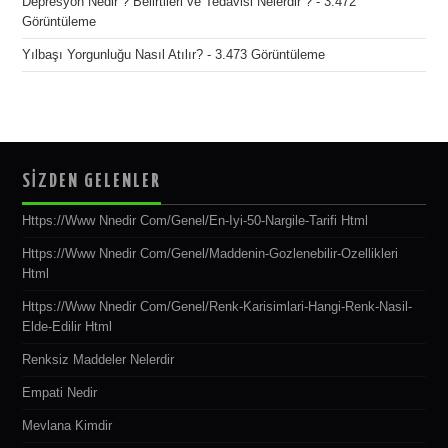
Depresyon Nedir ? Belirtileri ve Tedavisi Nelerdir ?
- 3.472
Görüntüleme
Yılbaşı Yorgunluğu Nasıl Atılır?
- 3.473 Görüntüleme
SİZDEN GELENLER
Https://www Nnedir Com/genel/en-Iyi-50-Nargile-Tarifi Html
Https://www Nnedir Com/genel/maddenin-Gozlenebilir-Ozellikleri
Html
Https://www Nnedir Com/genel/renk-Karisimlari-Hangi-Renk-Nasil-
Elde-Edilir Html
Renksiz Maddeler Nelerdir
Empati Nedir
Mevlana Kimdir