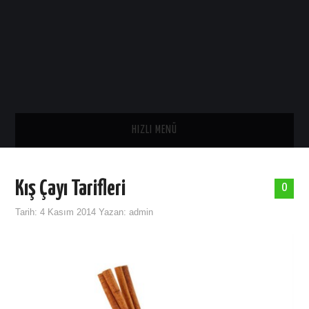
HIZLI MENÜ
ANA SAYFA
Kış Çayı Tarifleri
0
SAĞLIK
Tarih:
4 Kasım 2014
Yazan:
admin
GENEL
TARIH
ASTROLOJI