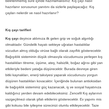
belirlenmemiş süre içinde hazırlamalısınız. Kış çayı nasıl
hazırlanır sorusunun yanıtını da sizlerle paylaşacağız. Kış
çayları nelerdir ve nasıl hazırlanır?
Kış çayı tarifleri
Kış çayı
deyince aklımıza ilk gelen grip ve soğuk algınlığı
olmaktadır. Gündelik hayatı sekteye uğratan hastalıklar
vücudun almış olduğu virüse bağlı olarak zayıflık gösterecektir.
Bağışıklık sisteminin düşük olmasıyla vücudumuza yerleşen kış
hastalıkları titreme, üşüme, ateş, halsizlik, boğaz ağrısı gibi yan
etkileriyle bedeni yatağa düşürecektir. Burada devreye giren
bitki kaynakları, enerji takviyesi yaparak vücudunuzu yorgun
düşüren hastalıkları kovacaktır. İçeriğinde bulunan antioksidan
ile bağışıklık sisteminiz güç kazanacak, iş ve sosyal hayatınıza
kaldığınız yerden devam edebileceksiniz. Zencefil Kış aylarının
vazgeçilmezi olarak şifalı etkilerini gösterecektir. Ev yapımı mis
gibi kokusu bile iyileşme sürecinizi olumlu etkileyecektir. Taze