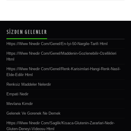
SİZDEN GELENLER
Https://www Nnedir Com/genel/en-Iyi-50-Nargile-Tarifi Html
Https://www Nnedir Com/genel/maddenin-Gozlenebilir-Ozellikleri
Html
Https://www Nnedir Com/genel/renk-Karisimlari-Hangi-Renk-Nasil-
Elde-Edilir Html
Renksiz Maddeler Nelerdir
Empati Nedir
Mevlana Kimdir
Gelenek Ve Gorenek Ne Demek
Https://www Nnedir Com/saglik/kisaca-Glutenin-Zararlari-Nedir-
Gluten-Deneyi-Videosu Html