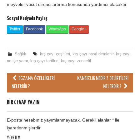
meyveler vücut direnci artırma konusunda yardımcı olacaktır.
Sosyal Medyada Paylaş
Twitter
Facebook
WhatsApp
Google+
Sağlık
kış çayı çeşitleri
,
kış çayı nasıl demlenir
,
kış çayı
ne işe yarar
,
kış çayı tarifleri
,
kış çayı zencefil
EGZAMA ÖZELLIKLERI
KANSIZLIK NEDIR ? BELIRTILERI
Post navigation
NELERDIR ?
NELERDIR ?
BIR CEVAP YAZIN
E-posta hesabınız yayımlanmayacak.
Gerekli alanlar
*
ile
işaretlenmişlerdir
YORUM