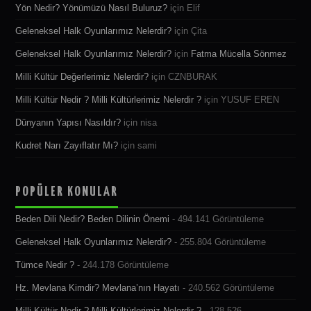
Yön Nedir? Yönümüzü Nasıl Buluruz?
için
Elif
Geleneksel Halk Oyunlarımız Nelerdir?
için
Çita
Geleneksel Halk Oyunlarımız Nelerdir?
için
Fatma Mücella Sönmez
Milli Kültür Değerlerimiz Nelerdir?
için
CZNBURAK
Milli Kültür Nedir ? Milli Kültürlerimiz Nelerdir ?
için
YUSUF EREN
Dünyanın Yapısı Nasıldır?
için
nisa
Kudret Narı Zayıflatır Mı?
için
sami
POPÜLER KONULAR
Beden Dili Nedir? Beden Dilinin Önemi
- 494.141 Görüntüleme
Geleneksel Halk Oyunlarımız Nelerdir?
- 255.804 Görüntüleme
Tümce Nedir ?
- 244.178 Görüntüleme
Hz. Mevlana Kimdir? Mevlana’nın Hayatı
- 240.562 Görüntüleme
Milli Kültür Nedir ? Milli Kültürlerimiz Nelerdir ?
- 128.526