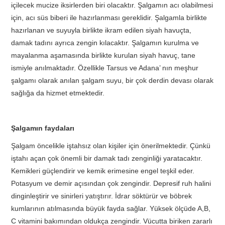
içilecek mucize iksirlerden biri olacaktır. Şalgamın acı olabilmesi
için, acı süs biberi ile hazırlanması gereklidir. Şalgamla birlikte
hazırlanan ve suyuyla birlikte ikram edilen siyah havuçta,
damak tadını ayrıca zengin kılacaktır. Şalgamın kurulma ve
mayalanma aşamasında birlikte kurulan siyah havuç, tane
ismiyle anılmaktadır. Özellikle Tarsus ve Adana’ nın meşhur
şalgamı olarak anılan şalgam suyu, bir çok derdin devası olarak
sağlığa da hizmet etmektedir.
Şalgamın faydaları
Şalgam öncelikle iştahsız olan kişiler için önerilmektedir. Çünkü
iştahı açan çok önemli bir damak tadı zenginliği yaratacaktır.
Kemikleri güçlendirir ve kemik erimesine engel teşkil eder.
Potasyum ve demir açısından çok zengindir. Depresif ruh halini
dinginleştirir ve sinirleri yatıştırır. İdrar söktürür ve böbrek
kumlarının atılmasında büyük fayda sağlar. Yüksek ölçüde A,B,
C vitamini bakımından oldukça zengindir. Vücutta biriken zararlı