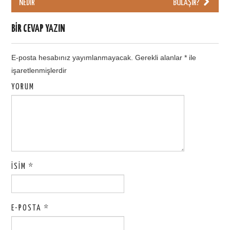
Post navigation
NEDIR
BULAŞIR?
BIR CEVAP YAZIN
E-posta hesabınız yayımlanmayacak.
Gerekli alanlar
*
ile
işaretlenmişlerdir
YORUM
İSIM
*
E-POSTA
*