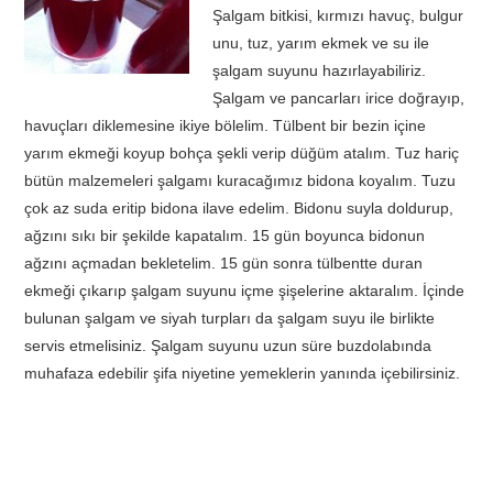
Şalgam bitkisi, kırmızı havuç, bulgur
unu, tuz, yarım ekmek ve su ile
şalgam suyunu hazırlayabiliriz.
Şalgam ve pancarları irice doğrayıp,
havuçları diklemesine ikiye bölelim. Tülbent bir bezin içine
yarım ekmeği koyup bohça şekli verip düğüm atalım. Tuz hariç
bütün malzemeleri şalgamı kuracağımız bidona koyalım. Tuzu
çok az suda eritip bidona ilave edelim. Bidonu suyla doldurup,
ağzını sıkı bir şekilde kapatalım. 15 gün boyunca bidonun
ağzını açmadan bekletelim. 15 gün sonra tülbentte duran
ekmeği çıkarıp şalgam suyunu içme şişelerine aktaralım. İçinde
bulunan şalgam ve siyah turpları da şalgam suyu ile birlikte
servis etmelisiniz. Şalgam suyunu uzun süre buzdolabında
muhafaza edebilir şifa niyetine yemeklerin yanında içebilirsiniz.