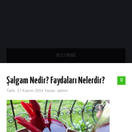
HIZLI MENÜ
ANA SAYFA
Şalgam Nedir? Faydaları Nelerdir?
0
SAĞLIK
Tarih:
17 Kasım 2014
Yazan:
admin
GENEL
TARIH
ASTROLOJI