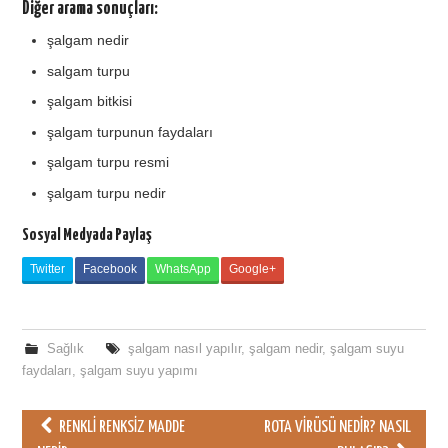
Diğer arama sonuçları:
şalgam nedir
salgam turpu
şalgam bitkisi
şalgam turpunun faydaları
şalgam turpu resmi
şalgam turpu nedir
Sosyal Medyada Paylaş
Twitter
Facebook
WhatsApp
Google+
Sağlık
şalgam nasıl yapılır
,
şalgam nedir
,
şalgam suyu
faydaları
,
şalgam suyu yapımı
RENKLI RENKSIZ MADDE
ROTA VIRÜSÜ NEDIR? NASIL