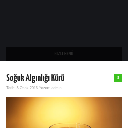
HIZLI MENÜ
ANA SAYFA
Soğuk Algınlığı Kürü
0
SAĞLIK
Tarih:
3 Ocak 2016
Yazan:
admin
GENEL
TARIH
ASTROLOJI