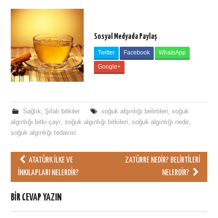
Sosyal Medyada Paylaş
Twitter
Facebook
WhatsApp
Google+
Sağlık
,
Şifalı bitkiler
soğuk algınlığı belirtileri
,
soğuk
algınlığı bitki çayı
,
soğuk algınlığı bitkileri
,
soğuk algınlığı nedir
,
soğuk algınlığı tedavisi
ATATÜRK İLKE VE
ZATÜRRE NEDIR? BELIRTILERI
Post navigation
İNKILAPLARI NELERDIR?
NELERDIR?
BIR CEVAP YAZIN