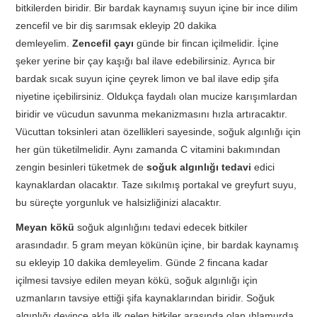
bitkilerden biridir. Bir bardak kaynamış suyun içine bir ince dilim
zencefil ve bir diş sarımsak ekleyip 20 dakika
demleyelim.
Zencefil çayı
günde bir fincan içilmelidir. İçine
şeker yerine bir çay kaşığı bal ilave edebilirsiniz. Ayrıca bir
bardak sıcak suyun içine çeyrek limon ve bal ilave edip şifa
niyetine içebilirsiniz. Oldukça faydalı olan mucize karışımlardan
biridir ve vücudun savunma mekanizmasını hızla artıracaktır.
Vücuttan toksinleri atan özellikleri sayesinde, soğuk algınlığı için
her gün tüketilmelidir. Aynı zamanda C vitamini bakımından
zengin besinleri tüketmek de
soğuk algınlığı
tedavi
edici
kaynaklardan olacaktır. Taze sıkılmış portakal ve greyfurt suyu,
bu süreçte yorgunluk ve halsizliğinizi alacaktır.
Meyan kökü
soğuk algınlığını tedavi edecek bitkiler
arasındadır. 5 gram meyan kökünün içine, bir bardak kaynamış
su ekleyip 10 dakika demleyelim. Günde 2 fincana kadar
içilmesi tavsiye edilen meyan kökü, soğuk algınlığı için
uzmanların tavsiye ettiği şifa kaynaklarından biridir. Soğuk
algınlığı deyince akla ilk gelen bitkiler arasında olan ıhlamurda,