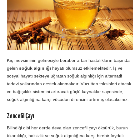
TATIL
BIYOLOJI
TÜRKÇE
Kış mevsiminin gelmesiyle beraber artan hastalıkların başında
REHBERLIK
gelen
soğuk algınlığı
hayatı olumsuz etkilemektedir. İş ve
sosyal hayatı sekteye uğratan soğuk algınlığı için alternatif
tedavi yollarından destek alınmalıdır. Vücuttan toksinleri atacak
ve bağışıklık sistemini artıracak güçlü kaynaklar sayesinde,
soğuk algınlığına karşı vücudun direncini artırmış olacaksınız.
Zencefil Çayı
Bilindiği gibi her derde deva olan zencefil çayı öksürük, burun
tıkanıklığı, halsizlik ve soğuk algınlığına karşı birebir faydalı