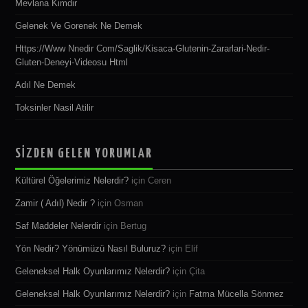
Mevlana Kimdir
Gelenek Ve Gorenek Ne Demek
Https://www Nnedir Com/saglik/kisaca-Glutenin-Zararlari-Nedir-
Gluten-Deneyi-Videosu Html
Adıl Ne Demek
Toksinler Nasil Atilir
SİZDEN GELEN YORUMLAR
Kültürel Öğelerimiz Nelerdir?
için
Ceren
Zamir ( Adıl) Nedir ?
için
Osman
Saf Maddeler Nelerdir
için
Bertug
Yön Nedir? Yönümüzü Nasıl Buluruz?
için
Elif
Geleneksel Halk Oyunlarımız Nelerdir?
için
Çita
Geleneksel Halk Oyunlarımız Nelerdir?
için
Fatma Mücella Sönmez