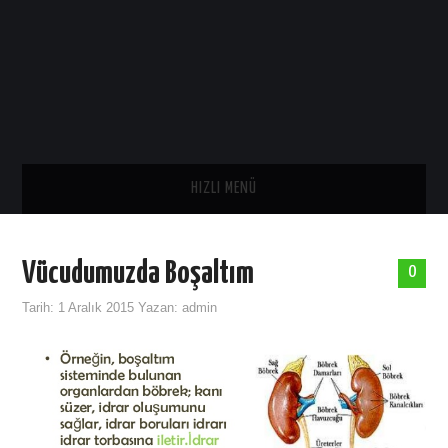
HIZLI MENÜ
ANA SAYFA
Vücudumuzda Boşaltım
0
SAĞLIK
Tarih:
1 Aralık 2015
Yazan:
admin
GENEL
TARIH
ASTROLOJI