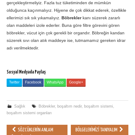
gerçekleştirmeliyiz. Fazla tuz tüketiminden de mümkün
olduğunca kaçınmalıyız. Hijyene de çok dikkat ederek, özellikle
ellerimizi sık sık yıkamalıyız.
Böbrekler
kanı süzerek zararlı
olan maddeleri izole ederler. Buna göre filtre görevini gören
böbrekler, vücut için çok gerekli bir organdır. Böbreğin kandan
süzerek sıvı olan atık maddeye ise, tutmamamız gereken idrar
adı verilmektedir.
Sosyal Medyada Paylaş
Twitter
Facebook
WhatsApp
Google+
Sağlık
Böbrekler
,
boşaltım nedir
,
boşaltım sistemi
,
boşaltım sistemi organları
SÖZCÜKLERIN ANLAM
BÖLGELERIMIZI TANIYALIM