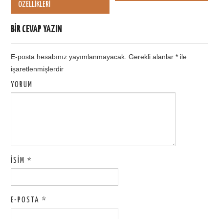
Post navigation
ÖZELLIKLERI
BIR CEVAP YAZIN
E-posta hesabınız yayımlanmayacak.
Gerekli alanlar
*
ile
işaretlenmişlerdir
YORUM
İSIM
*
E-POSTA
*