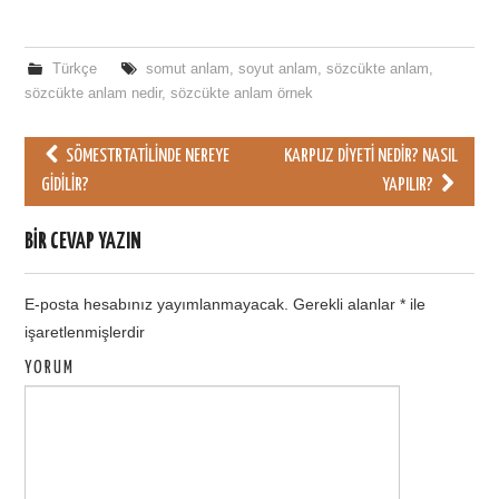
Türkçe
somut anlam
,
soyut anlam
,
sözcükte anlam
,
sözcükte anlam nedir
,
sözcükte anlam örnek
SÖMESTRTATILINDE NEREYE
KARPUZ DIYETI NEDIR? NASIL
Post navigation
GIDILIR?
YAPILIR?
BIR CEVAP YAZIN
E-posta hesabınız yayımlanmayacak.
Gerekli alanlar
*
ile
işaretlenmişlerdir
YORUM