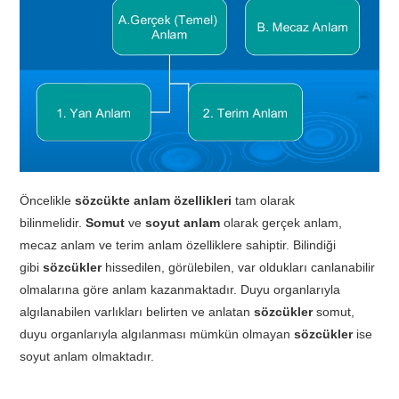
TATIL
BIYOLOJI
TÜRKÇE
REHBERLIK
Öncelikle
sözcükte anlam özellikleri
tam olarak
bilinmelidir.
Somut
ve
soyut anlam
olarak gerçek anlam,
mecaz anlam ve terim anlam özelliklere sahiptir. Bilindiği
gibi
sözcükler
hissedilen, görülebilen, var oldukları canlanabilir
olmalarına göre anlam kazanmaktadır. Duyu organlarıyla
algılanabilen varlıkları belirten ve anlatan
sözcükler
somut,
duyu organlarıyla algılanması mümkün olmayan
sözcükler
ise
soyut anlam olmaktadır.