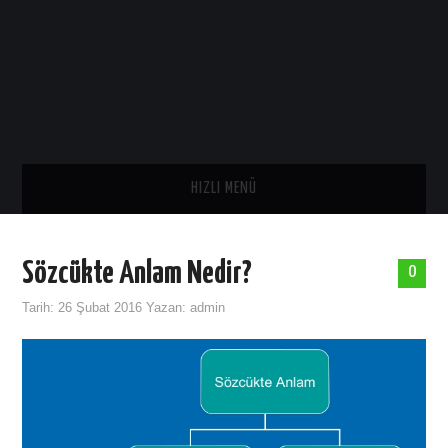
HIZLI MENÜ
ANA SAYFA
Sözcükte Anlam Nedir?
0
SAĞLIK
Tarih:
26 Şubat 2016
Yazan:
admin
GENEL
TARIH
ASTROLOJI