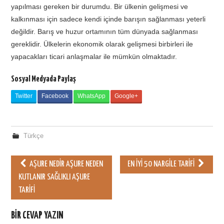
yapılması gereken bir durumdu. Bir ülkenin gelişmesi ve
kalkınması için sadece kendi içinde barışın sağlanması yeterli
değildir. Barış ve huzur ortamının tüm dünyada sağlanması
gereklidir. Ülkelerin ekonomik olarak gelişmesi birbirleri ile
yapacakları ticari anlaşmalar ile mümkün olmaktadır.
Sosyal Medyada Paylaş
Twitter
Facebook
WhatsApp
Google+
Türkçe
AŞURE NEDIR AŞURE NEDEN
EN İYI 50 NARGILE TARIFI
Post navigation
KUTLANIR SAĞLIKLI AŞURE
TARIFI
BIR CEVAP YAZIN