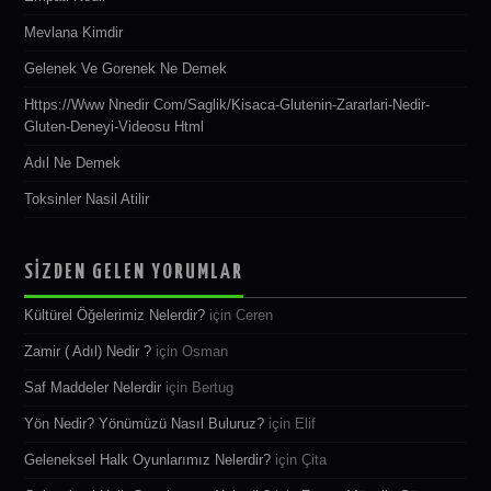
Mevlana Kimdir
Gelenek Ve Gorenek Ne Demek
Https://www Nnedir Com/saglik/kisaca-Glutenin-Zararlari-Nedir-
Gluten-Deneyi-Videosu Html
Adıl Ne Demek
Toksinler Nasil Atilir
SİZDEN GELEN YORUMLAR
Kültürel Öğelerimiz Nelerdir?
için
Ceren
Zamir ( Adıl) Nedir ?
için
Osman
Saf Maddeler Nelerdir
için
Bertug
Yön Nedir? Yönümüzü Nasıl Buluruz?
için
Elif
Geleneksel Halk Oyunlarımız Nelerdir?
için
Çita