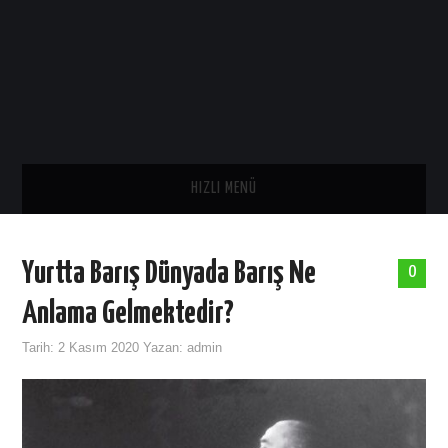
HIZLI MENÜ
ANA SAYFA
Yurtta Barış Dünyada Barış Ne
0
SAĞLIK
Anlama Gelmektedir?
GENEL
Tarih:
2 Kasım 2020
Yazan:
admin
TARIH
ASTROLOJI