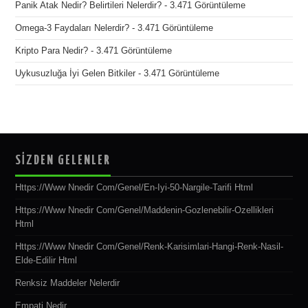
Panik Atak Nedir? Belirtileri Nelerdir?
- 3.471 Görüntüleme
Omega-3 Faydaları Nelerdir?
- 3.471 Görüntüleme
Kripto Para Nedir?
- 3.471 Görüntüleme
Uykusuzluğa İyi Gelen Bitkiler
- 3.471 Görüntüleme
SİZDEN GELENLER
Https://www Nnedir Com/genel/en-Iyi-50-Nargile-Tarifi Html
Https://www Nnedir Com/genel/maddenin-Gozlenebilir-Ozellikleri
Html
Https://www Nnedir Com/genel/renk-Karisimlari-Hangi-Renk-Nasil-
Elde-Edilir Html
Renksiz Maddeler Nelerdir
Empati Nedir