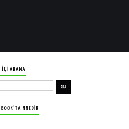
E İÇI ARAMA
EBOOK’TA NNEDIR