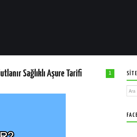
tlanır Sağlıklı Aşure Tarifi
1
SIT
Ara:
FAC