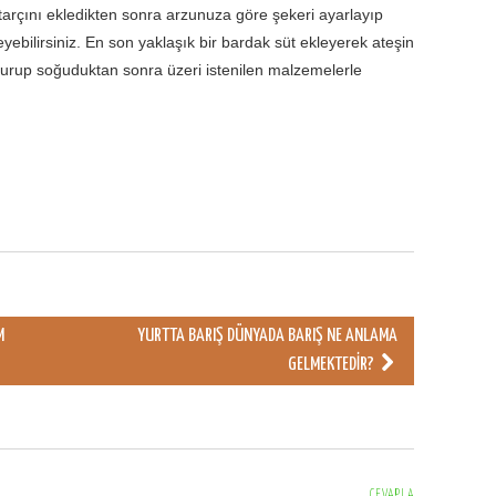
 tarçını ekledikten sonra arzunuza göre şekeri ayarlayıp
eyebilirsiniz. En son yaklaşık bir bardak süt ekleyerek ateşin
ldurup soğuduktan sonra üzeri istenilen malzemelerle
M
YURTTA BARIŞ DÜNYADA BARIŞ NE ANLAMA
GELMEKTEDIR?
CEVAPLA