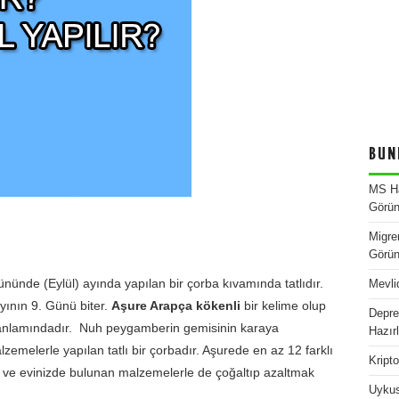
BUN
MS Ha
Görün
Migre
Görün
nünde (Eylül) ayında yapılan bir çorba kıvamında tatlıdır.
Mevli
yının 9. Günü biter.
Aşure Arapça kökenli
bir kelime olup
Depre
anlamındadır. Nuh peygamberin gemisinin karaya
Hazır
melerle yapılan tatlı bir çorbadır. Aşurede en az 12 farklı
Kript
ve evinizde bulunan malzemelerle de çoğaltıp azaltmak
Uykus