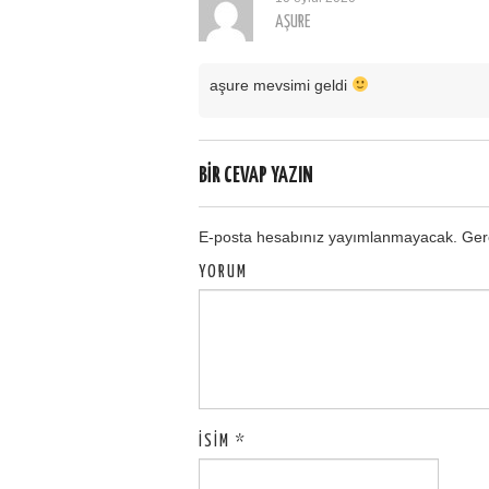
AŞURE
aşure mevsimi geldi
BIR CEVAP YAZIN
E-posta hesabınız yayımlanmayacak.
Gere
YORUM
İSIM
*