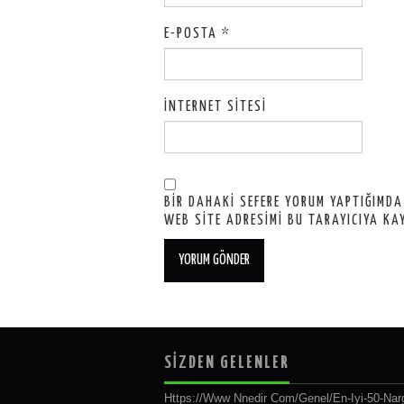
E-POSTA
*
İNTERNET SITESI
BIR DAHAKI SEFERE YORUM YAPTIĞIMDA
WEB SITE ADRESIMI BU TARAYICIYA KA
SİZDEN GELENLER
Https://www Nnedir Com/genel/en-Iyi-50-Narg