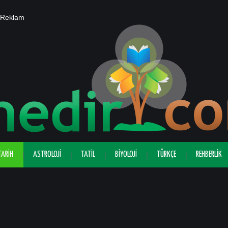
Reklam
TARIH
ASTROLOJI
TATIL
BIYOLOJI
TÜRKÇE
REHBERLIK