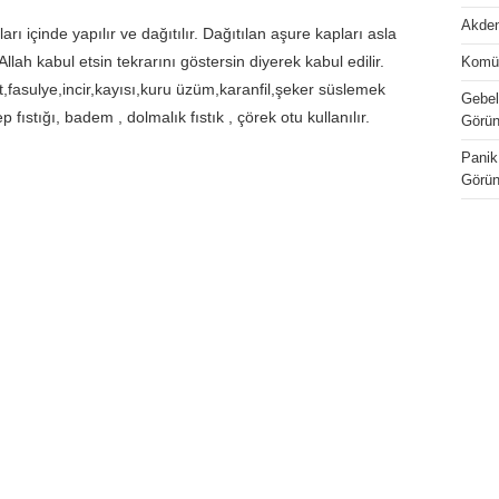
Akden
rı içinde yapılır ve dağıtılır. Dağıtılan aşure kapları asla
llah kabul etsin tekrarını göstersin diyerek kabul edilir.
Komü
,fasulye,incir,kayısı,kuru üzüm,karanfil,şeker süslemek
Gebel
p fıstığı, badem , dolmalık fıstık , çörek otu kullanılır.
Görün
Panik 
Görün