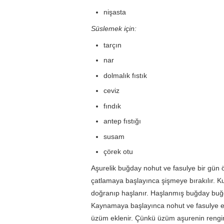
nişasta
Süslemek için:
tarçın
nar
dolmalık fıstık
ceviz
fındık
antep fıstığı
susam
çörek otu
Aşurelik buğday nohut ve fasulye bir gün 
çatlamaya başlayınca şişmeye bırakılır. K
doğranıp haşlanır. Haşlanmış buğday buğda
Kaynamaya başlayınca nohut ve fasulye ekle
üzüm eklenir. Çünkü üzüm aşurenin rengini