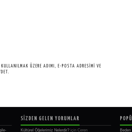
 KULLANILMAK ÜZERE ADIMI, E-POSTA ADRESIMI VE
YDET.
SİZDEN GELEN YORUMLAR
POPÜ
ile-
Kültürel Öğelerimiz Nelerdir?
için
Ceren
Beden 