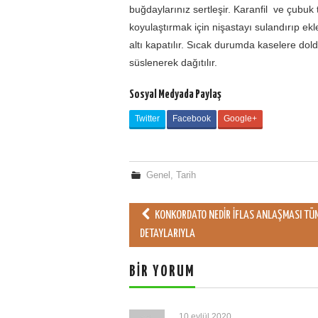
buğdaylarınız sertleşir. Karanfil ve çubuk
koyulaştırmak için nişastayı sulandırıp ekl
altı kapatılır. Sıcak durumda kaselere do
süslenerek dağıtılır.
Sosyal Medyada Paylaş
Twitter
Facebook
Google+
Genel
,
Tarih
KONKORDATO NEDIR İFLAS ANLAŞMASI TÜ
Post navigation
DETAYLARIYLA
BIR YORUM
10 eylül 2020