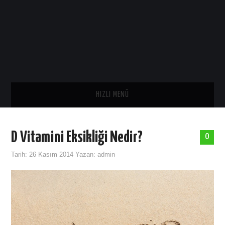
HIZLI MENÜ
ANA SAYFA
D Vitamini Eksikliği Nedir?
0
SAĞLIK
Tarih:
26 Kasım 2014
Yazan:
admin
GENEL
TARIH
ASTROLOJI