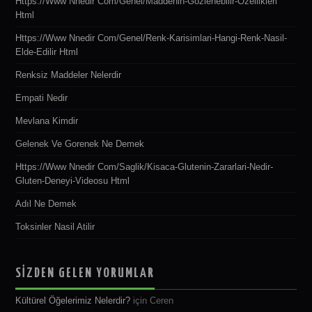
Https://www Nnedir Com/genel/maddenin-Gozlenebilir-Ozellikleri
Html
Https://www Nnedir Com/genel/renk-Karisimlari-Hangi-Renk-Nasil-
Elde-Edilir Html
Renksiz Maddeler Nelerdir
Empati Nedir
Mevlana Kimdir
Gelenek Ve Gorenek Ne Demek
Https://www Nnedir Com/saglik/kisaca-Glutenin-Zararlari-Nedir-
Gluten-Deneyi-Videosu Html
Adıl Ne Demek
Toksinler Nasil Atilir
SİZDEN GELEN YORUMLAR
Kültürel Öğelerimiz Nelerdir?
için
Ceren