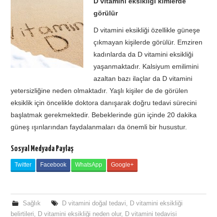
D vitamini eksikliği kimlerde
görülür
D vitamini eksikliği özellikle güneşe
çıkmayan kişilerde görülür. Emziren
kadınlarda da D vitamini eksikliği
yaşanmaktadır. Kalsiyum emilimini
azaltan bazı ilaçlar da D vitamini
yetersizliğine neden olmaktadır. Yaşlı kişiler de de görülen
eksiklik için öncelikle doktora danışarak doğru tedavi sürecini
başlatmak gerekmektedir. Bebeklerinde gün içinde 20 dakika
güneş ışınlarından faydalanmaları da önemli bir husustur.
Sosyal Medyada Paylaş
Twitter
Facebook
WhatsApp
Google+
Sağlık
D vitamini doğal tedavi
,
D vitamini eksikliği
belirtileri
,
D vitamini eksikliği neden olur
,
D vitamini tedavisi