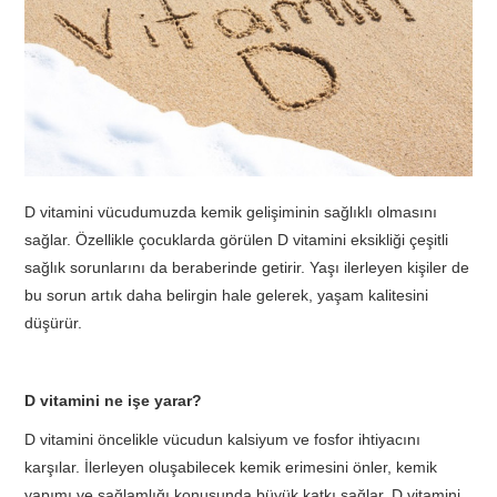
TATIL
BIYOLOJI
TÜRKÇE
D vitamini vücudumuzda kemik gelişiminin sağlıklı olmasını
REHBERLIK
sağlar. Özellikle çocuklarda görülen D vitamini eksikliği çeşitli
sağlık sorunlarını da beraberinde getirir. Yaşı ilerleyen kişiler de
bu sorun artık daha belirgin hale gelerek, yaşam kalitesini
düşürür.
D vitamini ne işe yarar?
D vitamini öncelikle vücudun kalsiyum ve fosfor ihtiyacını
karşılar. İlerleyen oluşabilecek kemik erimesini önler, kemik
yapımı ve sağlamlığı konusunda büyük katkı sağlar. D vitamini