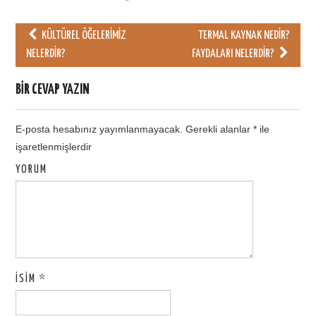
KÜLTÜREL ÖĞELERIMIZ
TERMAL KAYNAK NEDIR?
Post navigation
NELERDIR?
FAYDALARI NELERDIR?
BIR CEVAP YAZIN
E-posta hesabınız yayımlanmayacak.
Gerekli alanlar
*
ile
işaretlenmişlerdir
YORUM
İSIM
*