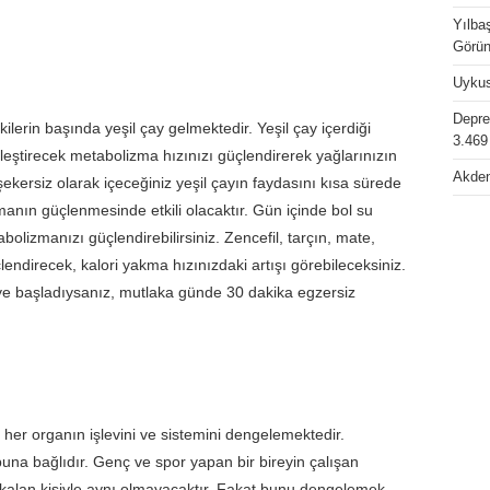
Yılbaş
Görün
Uykus
Depres
kilerin başında yeşil çay gelmektedir. Yeşil çay içerdiği
3.469
nçleştirecek metabolizma hızınızı güçlendirerek yağlarınızın
Akden
kersiz olarak içeceğiniz yeşil çayın faydasını kısa sürede
manın güçlenmesinde etkili olacaktır. Gün içinde bol su
olizmanızı güçlendirebilirsiniz. Zencefil, tarçın, mate,
endirecek, kalori yakma hızınızdaki artışı görebileceksiniz.
ye başladıysanız, mutlaka günde 30 dakika egzersiz
 her organın işlevini ve sistemini dengelemektedir.
una bağlıdır. Genç ve spor yapan bir bireyin çalışan
kalan kişiyle aynı olmayacaktır. Fakat bunu dengelemek,