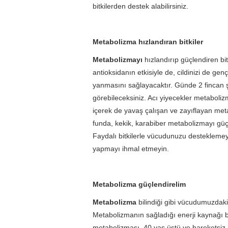
bitkilerden destek alabilirsiniz.
Metabolizma hızlandıran bitkiler
Metabolizmayı
hızlandırıp güçlendiren bit
antioksidanın etkisiyle de, cildinizi de ge
yanmasını sağlayacaktır. Günde 2 fincan şe
görebileceksiniz. Acı yiyecekler metaboliz
içerek de yavaş çalışan ve zayıflayan metab
funda, kekik, karabiber metabolizmayı güçl
Faydalı bitkilerle vücudunuzu destekleme
yapmayı ihmal etmeyin.
Metabolizma güçlendirelim
Metabolizma
bilindiği gibi vücudumuzdaki
Metabolizmanın sağladığı enerji kaynağı b
metabolizması, 40 yaş üstü ve hareketsiz 