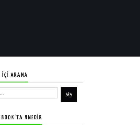
E İÇI ARAMA
EBOOK’TA NNEDIR