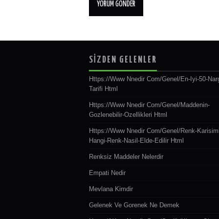
SİZDEN GELENLER
Https://www Nnedir Com/genel/en-Iyi-50-Narg
Tarifi Html
Https://www Nnedir Com/genel/maddenin-
Gozlenebilir-Ozellikleri Html
Https://www Nnedir Com/genel/renk-Karisiml
Hangi-Renk-Nasil-Elde-Edilir Html
Renksiz Maddeler Nelerdir
Empati Nedir
Mevlana Kimdir
Gelenek Ve Gorenek Ne Demek