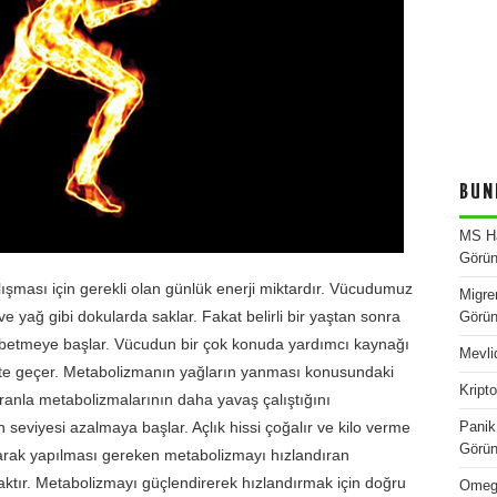
BUN
MS Ha
Görün
şması için gerekli olan günlük enerji miktardır. Vücudumuz
Migre
e yağ gibi dokularda saklar. Fakat belirli bir yaştan sonra
Görün
etmeye başlar. Vücudun bir çok konuda yardımcı kaynağı
Mevli
ete geçer. Metabolizmanın yağların yanması konusundaki
Kript
 oranla metabolizmalarının daha yavaş çalıştığını
ın seviyesi azalmaya başlar. Açlık hissi çoğalır ve kilo verme
Panik 
Görün
larak yapılması gereken metabolizmayı hızlandıran
ktır. Metabolizmayı güçlendirerek hızlandırmak için doğru
Omega