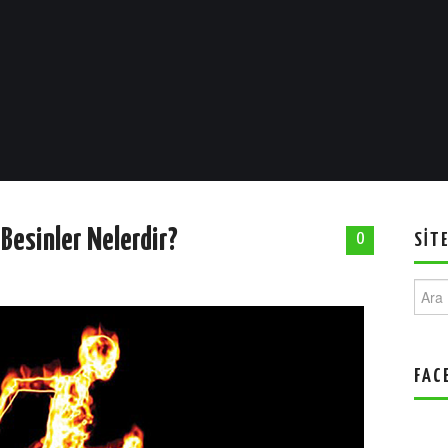
Besinler Nelerdir?
0
SIT
Ara:
FAC