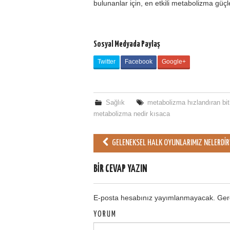
bulunanlar için, en etkili metabolizma güçl
Sosyal Medyada Paylaş
Twitter
Facebook
Google+
Sağlık
metabolizma hızlandıran bitk
metabolizma nedir kısaca
GELENEKSEL HALK OYUNLARIMIZ NELERDIR
Post navigation
BIR CEVAP YAZIN
E-posta hesabınız yayımlanmayacak.
Gere
YORUM