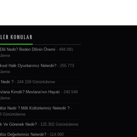
LER KONULAR
Dili Nedir? Beden Dilinin Önemi
- 494.091
üleme
ksel Halk Oyunlarımız Nelerdir?
- 255.773
üleme
Nedir ?
- 244.159 Görüntüleme
vlana Kimdir? Mevlana’nın Hayatı
- 240.549
üleme
ültür Nedir ? Milli Kültürlerimiz Nelerdir ?
-
8 Görüntüleme
k Ve Görenek Nedir?
- 125.302 Görüntüleme
ültür Değerlerimiz Nelerdir?
- 114.060