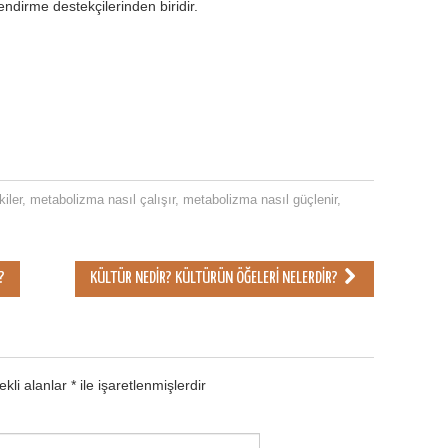
endirme destekçilerinden biridir.
iler
,
metabolizma nasıl çalışır
,
metabolizma nasıl güçlenir
,
?
KÜLTÜR NEDIR? KÜLTÜRÜN ÖĞELERI NELERDIR?
kli alanlar
*
ile işaretlenmişlerdir