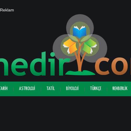
Reklam
TARIH
ASTROLOJI
TATIL
BIYOLOJI
TÜRKÇE
REHBERLIK