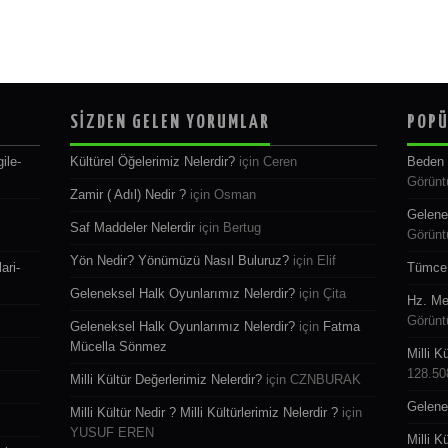
SİZDEN GELEN YORUMLAR
POPÜ
ile-
Kültürel Öğelerimiz Nelerdir?
için
Ceren
Beden 
Görünt
Zamir ( Adıl) Nedir ?
için
Osman
Gelene
Saf Maddeler Nelerdir
için
Bertug
Görünt
Yön Nedir? Yönümüzü Nasıl Buluruz?
için
Elif
ari-
Tümce 
Geleneksel Halk Oyunlarımız Nelerdir?
için
Çita
Hz. Me
Görünt
Geleneksel Halk Oyunlarımız Nelerdir?
için
Fatma
Mücella Sönmez
Milli K
128.50
Milli Kültür Değerlerimiz Nelerdir?
için
CZNBURAK
Gelene
Milli Kültür Nedir ? Milli Kültürlerimiz Nelerdir ?
için
YUSUF EREN
Milli K