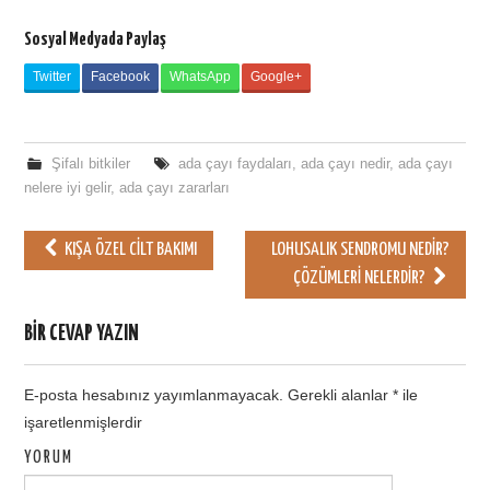
Sosyal Medyada Paylaş
Twitter
Facebook
WhatsApp
Google+
Şifalı bitkiler
ada çayı faydaları
,
ada çayı nedir
,
ada çayı
nelere iyi gelir
,
ada çayı zararları
KIŞA ÖZEL CILT BAKIMI
LOHUSALIK SENDROMU NEDIR?
Post navigation
ÇÖZÜMLERI NELERDIR?
BIR CEVAP YAZIN
E-posta hesabınız yayımlanmayacak.
Gerekli alanlar
*
ile
işaretlenmişlerdir
YORUM