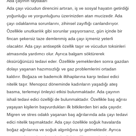
Ada çayının faydaları
Ada çayı vücudun direncini artıran, iş ve sosyal hayatın getirdiği
yoğunluğu ve yorgunluğunu üzerinizden atan mucizedir. Ada
çayı odaklanma sorunlarını, zihinsel zayıflığı canlandırıyor.
Özellikle unutkanlık gibi sorunlar yaşıyorsanız, gün içinde bir
fincan şekersiz taze demlenmiş ada çayı içmeniz yeterli
olacaktır. Ada çayı antiseptik özellik taşır ve vücudun toksinleri
atmasında yardımcı olur. Ayrıca balgam söktürerek
öksürüğünüzü tedavi eder. Özellikle yemeklerden sonra gazdan
dolayı yaşanan hazımsızlığı ve gaz problemlerini ortadan
kaldırır. Boğaza ve bademcik iltihaplarına karşı tedavi edici
nitelik taşır. Menopoz döneminde kadınların yaşadığı ateş
basma, terlemeyi önleyici etkisi bulunmaktadır. Ada çayının
ishali tedavi edici özelliği de bulunmaktadır. Özellikle baş ağrısı
yaşayan kişilerin başvurdukları ilk bitkilerden biri ada çayıdır.
Migren ve stres odaklı yaşanan baş ağrılarında ada çayı tedavi
edici nitelik taşımaktadır. Ada çayı özellikle soğuk havalarda
boğaz ağrılarına ve soğuk algınlığına iyi gelmektedir. Ayrıca