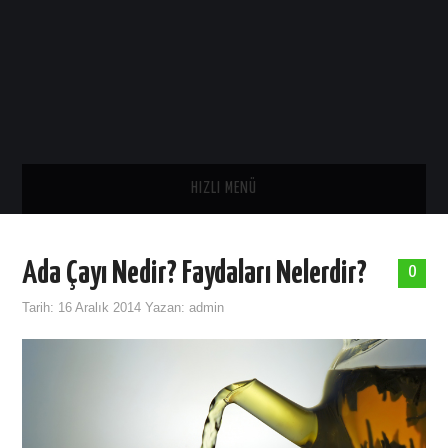
HIZLI MENÜ
ANA SAYFA
Ada Çayı Nedir? Faydaları Nelerdir?
0
SAĞLIK
Tarih:
16 Aralık 2014
Yazan:
admin
GENEL
TARIH
ASTROLOJI