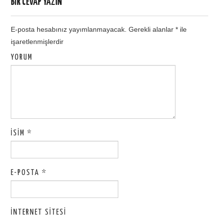
BIR CEVAP YAZIN
E-posta hesabınız yayımlanmayacak.
Gerekli alanlar
*
ile
işaretlenmişlerdir
YORUM
İSIM
*
E-POSTA
*
İNTERNET SITESI