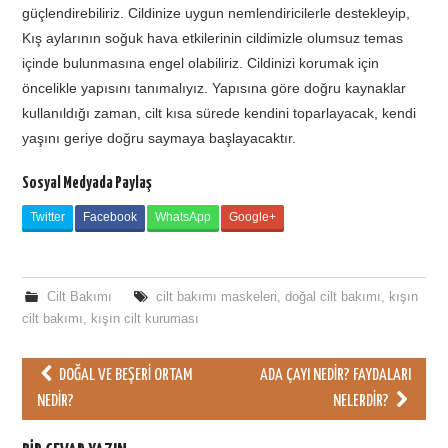
güçlendirebiliriz. Cildinize uygun nemlendiricilerle destekleyip,
Kış aylarının soğuk hava etkilerinin cildimizle olumsuz temas
içinde bulunmasına engel olabiliriz. Cildinizi korumak için
öncelikle yapısını tanımalıyız. Yapısına göre doğru kaynaklar
kullanıldığı zaman, cilt kısa sürede kendini toparlayacak, kendi
yaşını geriye doğru saymaya başlayacaktır.
Sosyal Medyada Paylaş
Twitter
Facebook
WhatsApp
Google+
Cilt Bakımı
cilt bakımı maskeleri
,
doğal cilt bakımı
,
kışın
cilt bakımı
,
kışın cilt kuruması
DOĞAL VE BEŞERI ORTAM
ADA ÇAYI NEDIR? FAYDALARI
Post navigation
NEDIR?
NELERDIR?