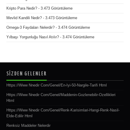
Kripto Para Nedir?
- 3.473 Görüntüleme
Mevlid Kandili Nedir?
- 3.473 Görüntüleme
Omega-3 Faydaları Nelerdir?
- 3.474 Görüntüleme
Yılbaşı Yorgunluğu Nasıl Atılır?
- 3.474 Görüntüleme
SİZDEN GELENLER
Https://www Nnedir Com/genel/en-Iyi-50-Nargile-Tarifi Html
Https://www Nnedir Com/genel/maddenin-Gozlenebilir-Ozellikleri
Html
Https://www Nnedir Com/genel/renk-Karisimlari-Hangi-Renk-Nasil-
Elde-Edilir Html
Renksiz Maddeler Nelerdir