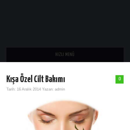
HIZLI MENÜ
ANA SAYFA
Kışa Özel Cilt Bakımı
0
SAĞLIK
Tarih:
16 Aralık 2014
Yazan:
admin
GENEL
TARIH
ASTROLOJI