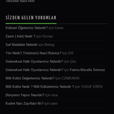
Toksinler Nasil Atilir
SİZDEN GELEN YORUMLAR
Kültürel Öğelerimiz Nelerdir?
için
Ceren
Zamir ( Adıl) Nedir ?
için
Osman
Saf Maddeler Nelerdir
için
Bertug
Yön Nedir? Yönümüzü Nasıl Buluruz?
için
Elif
Geleneksel Halk Oyunlarımız Nelerdir?
için
Çita
Geleneksel Halk Oyunlarımız Nelerdir?
için
Fatma Mücella Sönmez
Milli Kültür Değerlerimiz Nelerdir?
için
CZNBURAK
Milli Kültür Nedir ? Milli Kültürlerimiz Nelerdir ?
için
YUSUF EREN
Dünyanın Yapısı Nasıldır?
için
nisa
Kudret Narı Zayıflatır Mı?
için
sami