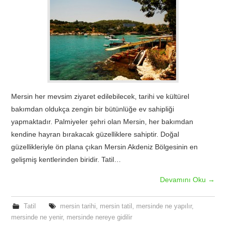
TATIL
BIYOLOJI
TÜRKÇE
Mersin her mevsim ziyaret edilebilecek, tarihi ve kültürel
REHBERLIK
bakımdan oldukça zengin bir bütünlüğe ev sahipliği
yapmaktadır. Palmiyeler şehri olan Mersin, her bakımdan
kendine hayran bırakacak güzelliklere sahiptir. Doğal
güzellikleriyle ön plana çıkan Mersin Akdeniz Bölgesinin en
gelişmiş kentlerinden biridir. Tatil…
Devamını Oku
→
Tatil
mersin tarihi
,
mersin tatil
,
mersinde ne yapılır
,
mersinde ne yenir
,
mersinde nereye gidilir