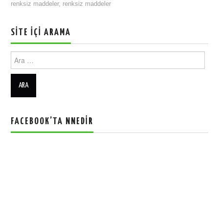
renksiz maddeler
,
renksiz maddeler
SITE İÇI ARAMA
Ara:
FACEBOOK’TA NNEDIR