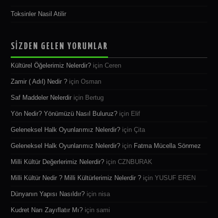
Toksinler Nasil Atilir
SİZDEN GELEN YORUMLAR
Kültürel Öğelerimiz Nelerdir?
için
Ceren
Zamir ( Adıl) Nedir ?
için
Osman
Saf Maddeler Nelerdir
için
Bertug
Yön Nedir? Yönümüzü Nasıl Buluruz?
için
Elif
Geleneksel Halk Oyunlarımız Nelerdir?
için
Çita
Geleneksel Halk Oyunlarımız Nelerdir?
için
Fatma Mücella Sönmez
Milli Kültür Değerlerimiz Nelerdir?
için
CZNBURAK
Milli Kültür Nedir ? Milli Kültürlerimiz Nelerdir ?
için
YUSUF EREN
Dünyanın Yapısı Nasıldır?
için
nisa
Kudret Narı Zayıflatır Mı?
için
sami