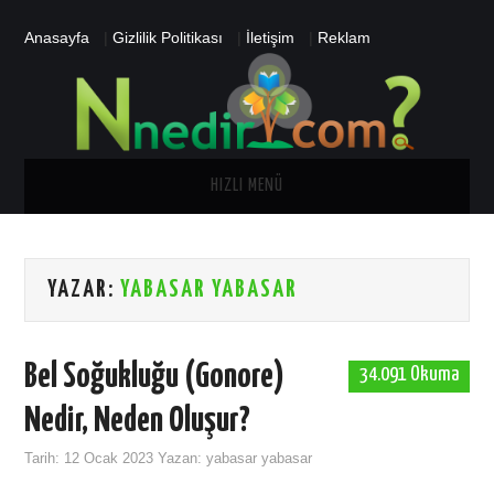
Anasayfa
|
Gizlilik Politikası
|
İletişim
|
Reklam
HIZLI MENÜ
ANA SAYFA
YAZAR:
YABASAR YABASAR
SAĞLIK
GENEL
Bel Soğukluğu (Gonore)
34.091 Okuma
TARIH
Nedir, Neden Oluşur?
Tarih:
12 Ocak 2023
Yazan:
yabasar yabasar
ASTROLOJI