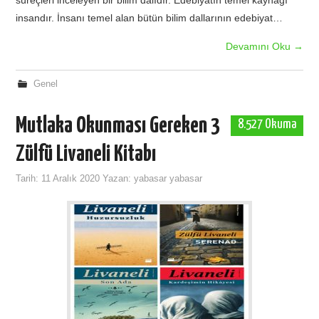
insandır. İnsanı temel alan bütün bilim dallarının edebiyat…
Devamını Oku
→
Genel
Mutlaka Okunması Gereken 3
8.527 Okuma
Zülfü Livaneli Kitabı
Tarih:
11 Aralık 2020
Yazan:
yabasar yabasar