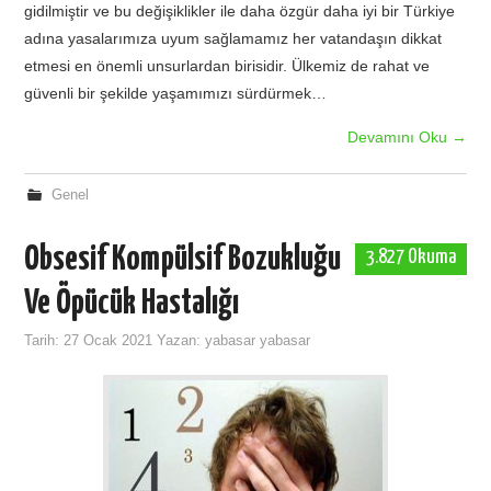
gidilmiştir ve bu değişiklikler ile daha özgür daha iyi bir Türkiye
adına yasalarımıza uyum sağlamamız her vatandaşın dikkat
etmesi en önemli unsurlardan birisidir. Ülkemiz de rahat ve
güvenli bir şekilde yaşamımızı sürdürmek…
Devamını Oku
→
Genel
Obsesif Kompülsif Bozukluğu
3.827 Okuma
Ve Öpücük Hastalığı
Tarih:
27 Ocak 2021
Yazan:
yabasar yabasar