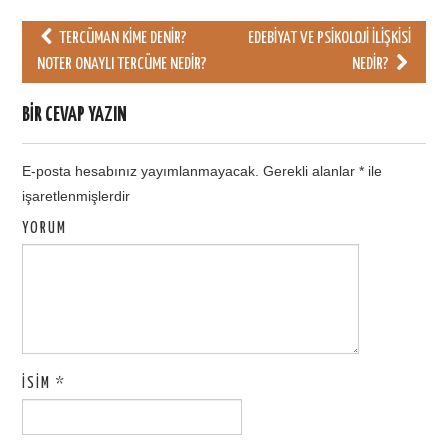
TERCÜMAN KIME DENIR?
EDEBIYAT VE PSIKOLOJI İLIŞKISI
Post navigation
NOTER ONAYLI TERCÜME NEDIR?
NEDIR?
BIR CEVAP YAZIN
E-posta hesabınız yayımlanmayacak.
Gerekli alanlar
*
ile
işaretlenmişlerdir
YORUM
İSIM
*