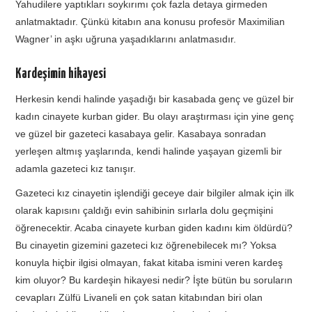
Yahudilere yaptıkları soykırımı çok fazla detaya girmeden
anlatmaktadır. Çünkü kitabın ana konusu profesör Maximilian
Wagner’ in aşkı uğruna yaşadıklarını anlatmasıdır.
Kardeşimin hikayesi
Herkesin kendi halinde yaşadığı bir kasabada genç ve güzel bir
kadın cinayete kurban gider. Bu olayı araştırması için yine genç
ve güzel bir gazeteci kasabaya gelir. Kasabaya sonradan
yerleşen altmış yaşlarında, kendi halinde yaşayan gizemli bir
adamla gazeteci kız tanışır.
Gazeteci kız cinayetin işlendiği geceye dair bilgiler almak için ilk
olarak kapısını çaldığı evin sahibinin sırlarla dolu geçmişini
öğrenecektir. Acaba cinayete kurban giden kadını kim öldürdü?
Bu cinayetin gizemini gazeteci kız öğrenebilecek mı? Yoksa
konuyla hiçbir ilgisi olmayan, fakat kitaba ismini veren kardeş
kim oluyor? Bu kardeşin hikayesi nedir? İşte bütün bu soruların
cevapları Zülfü Livaneli en çok satan kitabından biri olan