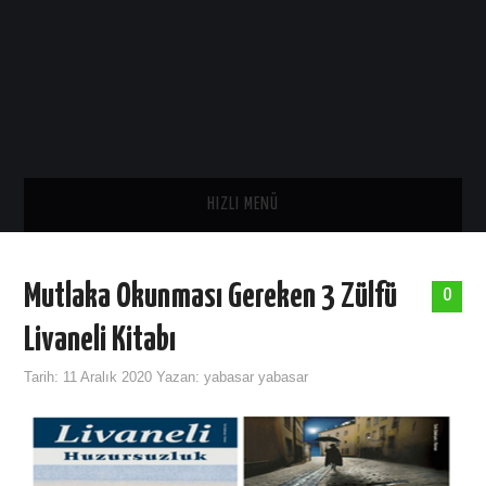
HIZLI MENÜ
ANA SAYFA
Mutlaka Okunması Gereken 3 Zülfü
0
SAĞLIK
Livaneli Kitabı
GENEL
Tarih:
11 Aralık 2020
Yazan:
yabasar yabasar
TARIH
ASTROLOJI