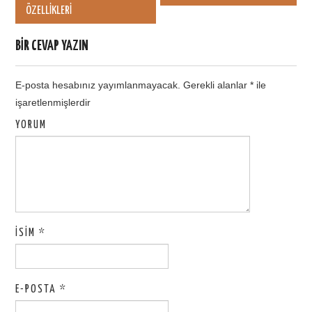
Post navigation
ÖZELLIKLERI
BIR CEVAP YAZIN
E-posta hesabınız yayımlanmayacak.
Gerekli alanlar
*
ile
işaretlenmişlerdir
YORUM
İSIM
*
E-POSTA
*