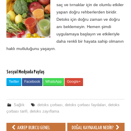
saç ve tırnaklar için de olumlu etkiler
yapan doğru rehberlerden biridir.
Detoks için doğru zaman ve doğru
anı beklemeyin. Hemen şimdi
uygulamaya başlayın ve etkileriyle
daha renkli bir hayata sahip olmanın
haklı mutluluğunu yaşayın.
Sosyal Medyada Paylaş
Twitter
Facebook
WhatsApp
Google+
Sağlık
detoks çorbası
,
detoks çorbası faydaları
,
detoks
çorbası tarifi
,
detoks zayıflama
AKREP BURCU GENEL
DOĞAL KAYNAKLAR NEDIR?