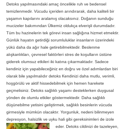
Detoks yapılmasındaki amaç öncelikle ruh ve bedensel
temizlenmedir. Vücudu içeriden arındırarak, daha kaliteli bir
yaşamın kapılarını aralamış olacaksınız. Doğanın sunduğu
mucizeler bakımından Ülkemiz oldukça elverişli durumdadır.
Tüm bu hazinelerin tek görevi insan sağlığına hizmet etmektir.
Günlük hayatın getirdiği sorumluluklar insanların üzerindeki
yükü daha da ağır hale getirebilmektedir. Beslenme
alışkanlıkları, çevresel faktörleri stres de koşulların üstüne
giderek olumsuz etkileri iki katına çıkarmaktadır. Sadece
kendiniz için yapabileceğiniz en doğru ve özel adımlardan biri
olarak bile yapılmalıdır detoks Kendinizi daha mutlu, verimli,
hoşgörülü ve aktif hissedebilmek için hemen harekete
geçmelisiniz. Detoks sağlıklı yaşamı desteklerken duygusal
yönden de olumlu etkiler göstermektedir. Daha sağlıklı
düşünebilme yetisini geliştirmek, sağlıklı besinlerin vücuda
girmesiyle mümkün olacaktır. Yorgunluk, nedeni bilinmeyen
depresyon, halsizlik ve uyku hali gibi gereksinimleri de izole
eder.
Detoks cildinizi de tazeleyen,