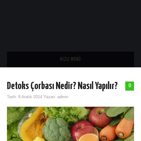
HIZLI MENÜ
ANA SAYFA
Detoks Çorbası Nedir? Nasıl Yapılır?
0
SAĞLIK
Tarih:
8 Aralık 2014
Yazan:
admin
GENEL
TARIH
ASTROLOJI