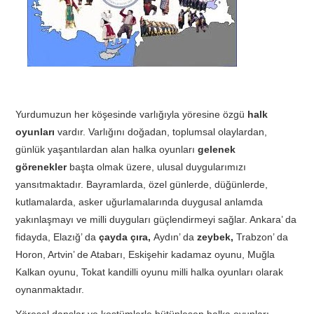
TATIL
BIYOLOJI
TÜRKÇE
Yurdumuzun her köşesinde varlığıyla yöresine özgü
halk
oyunları
vardır. Varlığını doğadan, toplumsal olaylardan,
REHBERLIK
günlük yaşantılardan alan halka oyunları
gelenek
görenekler
başta olmak üzere, ulusal duygularımızı
yansıtmaktadır. Bayramlarda, özel günlerde, düğünlerde,
kutlamalarda, asker uğurlamalarında duygusal anlamda
yakınlaşmayı ve milli duyguları güçlendirmeyi sağlar. Ankara’ da
fidayda, Elazığ’ da
çayda çıra,
Aydın’ da
zeybek,
Trabzon’ da
Horon, Artvin’ de Atabarı, Eskişehir kadamaz oyunu, Muğla
Kalkan oyunu, Tokat kandilli oyunu milli halka oyunları olarak
oynanmaktadır.
Yöresel danslar ve kostümlerle bütünleşen halka oyunları,