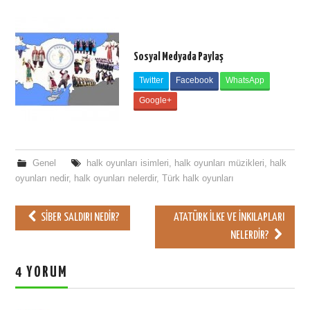
Sosyal Medyada Paylaş
Twitter
Facebook
WhatsApp
Google+
Genel
halk oyunları isimleri
,
halk oyunları müzikleri
,
halk
oyunları nedir
,
halk oyunları nelerdir
,
Türk halk oyunları
SIBER SALDIRI NEDIR?
ATATÜRK İLKE VE İNKILAPLARI
Post navigation
NELERDIR?
4 YORUM