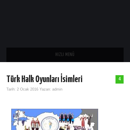
HIZLI MENÜ
ANA SAYFA
Türk Halk Oyunları İsimleri
4
SAĞLIK
Tarih:
2 Ocak 2016
Yazan:
admin
GENEL
TARIH
ASTROLOJI