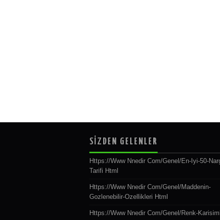
SİZDEN GELENLER
Https://www Nnedir Com/genel/en-Iyi-50-Narg
Tarifi Html
Https://www Nnedir Com/genel/maddenin-
Gozlenebilir-Ozellikleri Html
Https://www Nnedir Com/genel/renk-Karisiml