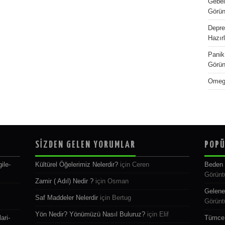
Gebel
Görün
Depre
Hazır
Panik 
Görün
Omega
SİZDEN GELEN YORUMLAR
POPÜ
ile-
Kültürel Öğelerimiz Nelerdir?
için
Ceren
Beden 
Görünt
Zamir ( Adıl) Nedir ?
için
Osman
Gelene
Saf Maddeler Nelerdir
için
Bertug
Görünt
Yön Nedir? Yönümüzü Nasıl Buluruz?
için
Elif
ari-
Tümce 