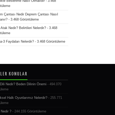
ikte Beslenme Nasıl Olmalıdır
- 3.468
tüleme
m Çantası Nedir Deprem Çantası Nasıl
lanır?
- 3.468 Görüntüleme
Atak Nedir? Belirtileri Nelerdir?
- 3.468
tüleme
-3 Faydaları Nelerdir?
- 3.468 Görüntüleme
LER KONULAR
Dili Nedir? Beden Dilinin Önemi
- 494.070
üleme
ksel Halk Oyunlarımız Nelerdir?
- 255.771
üleme
Nedir ?
- 244.155 Görüntüleme