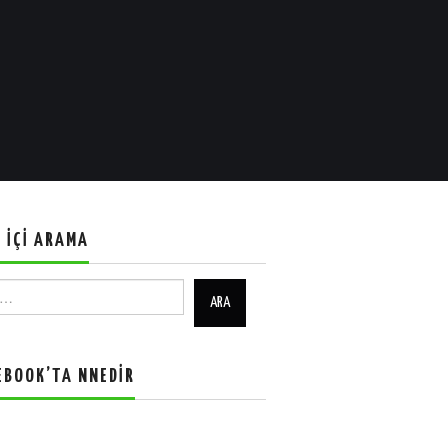
E İÇI ARAMA
EBOOK’TA NNEDIR