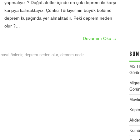
yapmalıyız ? Doğal afetler içinde en çok deprem ile karşı
karşıya kalmaktayız. Çünkü Türkiye’ nin büyük bölümü
deprem kuşağında yer almaktadır. Peki deprem neden
olur ?…
Devamını Oku
→
BUN
nasıl önlenir
,
deprem neden olur
,
deprem nedir
MS Ha
Görün
Migre
Görün
Mevli
Kript
Akden
Komü