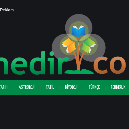
Reklam
TARIH
ASTROLOJI
TATIL
BIYOLOJI
TÜRKÇE
REHBERLIK