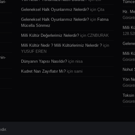
ari-
Tümce 
Geleneksel Halk Oyunlarımız Nelerdir?
için
Çita
Hz. Me
Görünt
Geleneksel Halk Oyunlarımız Nelerdir?
için
Fatma
Mücella Sönmez
Milli K
128.52
Milli Kültür Değerlerimiz Nelerdir?
için
CZNBURAK
Gelene
Milli Kültür Nedir ? Milli Kültürlerimiz Nelerdir ?
için
YUSUF EREN
Milli K
nin-
Görünt
Dünyanın Yapısı Nasıldır?
için
nisa
Nohut 
Kudret Narı Zayıflatır Mı?
için
sami
Yön Ne
Görünt
Toksin 
Görünt
dır.