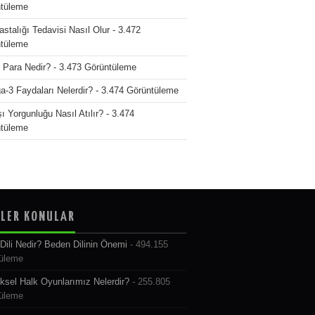
tüleme
stalığı Tedavisi Nasıl Olur
- 3.472
tüleme
o Para Nedir?
- 3.473 Görüntüleme
-3 Faydaları Nelerdir?
- 3.474 Görüntüleme
ı Yorgunluğu Nasıl Atılır?
- 3.474
tüleme
LER KONULAR
Dili Nedir? Beden Dilinin Önemi
- 494.155
üleme
ksel Halk Oyunlarımız Nelerdir?
- 255.805
üleme