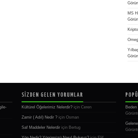
Görün
MS Ha
Görün
Kript
Omega
Yılbaş
Görün
SİZDEN GELEN YORUMLAR
POPÜ
ile-
Kültürel Öğelerimiz Nelerdir?
için
Ceren
Beden 
Görünt
Zamir ( Adıl) Nedir ?
için
Osman
Gelene
Saf Maddeler Nelerdir
için
Bertug
Görünt
Yön Nedir? Yönümüzü Nasıl Buluruz?
için
Elif