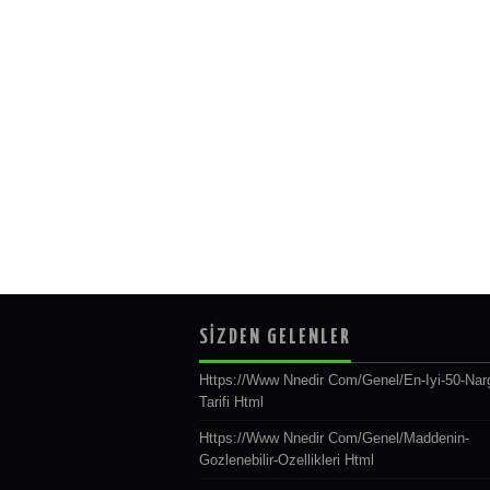
SİZDEN GELENLER
Https://www Nnedir Com/genel/en-Iyi-50-Narg
Tarifi Html
Https://www Nnedir Com/genel/maddenin-
Gozlenebilir-Ozellikleri Html