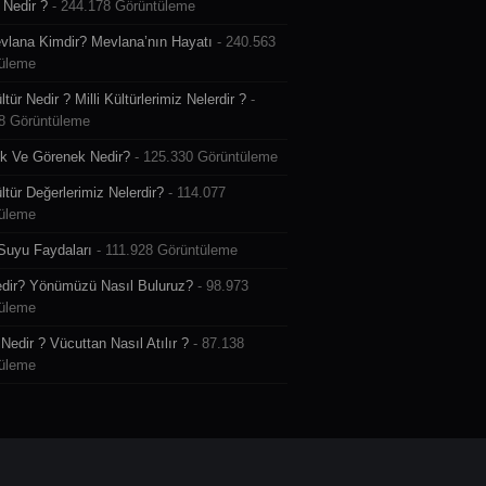
Nedir ?
- 244.178 Görüntüleme
vlana Kimdir? Mevlana’nın Hayatı
- 240.563
üleme
ültür Nedir ? Milli Kültürlerimiz Nelerdir ?
-
8 Görüntüleme
k Ve Görenek Nedir?
- 125.330 Görüntüleme
ültür Değerlerimiz Nelerdir?
- 114.077
üleme
Suyu Faydaları
- 111.928 Görüntüleme
dir? Yönümüzü Nasıl Buluruz?
- 98.973
üleme
Nedir ? Vücuttan Nasıl Atılır ?
- 87.138
üleme