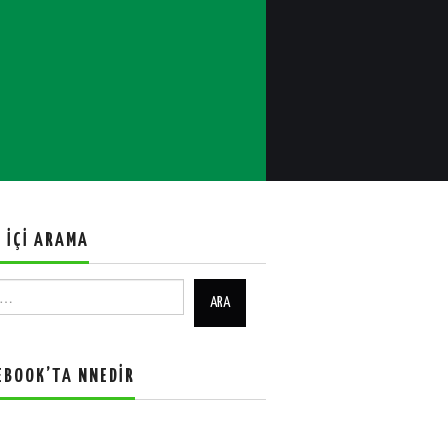
E İÇI ARAMA
EBOOK’TA NNEDIR