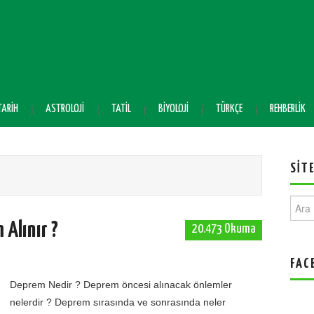
TARIH
ASTROLOJI
TATIL
BIYOLOJI
TÜRKÇE
REHBERLIK
SIT
Ara:
 Alınır ?
20.473 Okuma
FAC
Deprem Nedir ? Deprem öncesi alınacak önlemler
nelerdir ? Deprem sırasında ve sonrasında neler