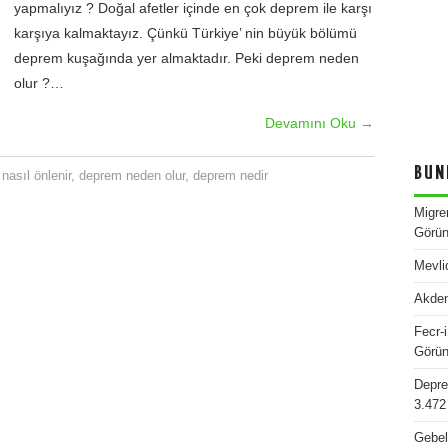
yapmalıyız ? Doğal afetler içinde en çok deprem ile karşı
karşıya kalmaktayız. Çünkü Türkiye’ nin büyük bölümü
deprem kuşağında yer almaktadır. Peki deprem neden
olur ?…
Devamını Oku
→
BUN
nasıl önlenir
,
deprem neden olur
,
deprem nedir
Migre
Görün
Mevli
Akden
Fecr-i
Görün
Depres
3.472
Gebel